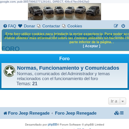
google.com, pub-3857996277126161, DIRECT, f08c47fec0942fa0
FAQ
Donar
Contactar
Cookies
Este foro utiliza cookies para brindarle la mejor experiencia. Para poder acc
B
Foro Jeep Renegade
Foro Jeep Renegade
FORO
Puede obtener más información sobre las cookies utilizadas en haciendo clic
parte inferior de la página. .
u
[ Aceptar ]
FORO
s
Foro
c
Normas, Funcionamiento y Comunicados
a
Normas, comunicados del Administrador y temas
r
relacionados con el funcionamiento del foro
21
Temas:
Ir a
Foro Jeep Renegade
Foro Jeep Renegade
phpBB
Desarrollado por
® Forum Software © phpBB Limited