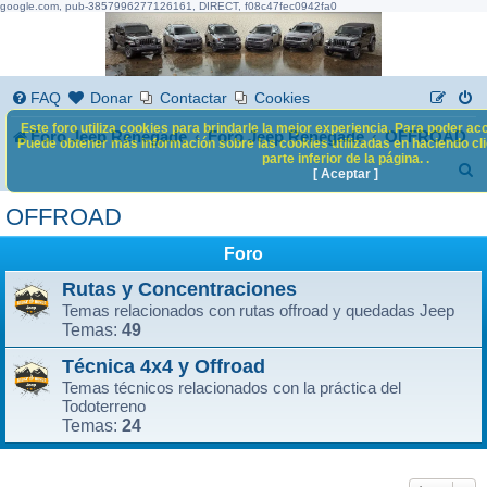
google.com, pub-3857996277126161, DIRECT, f08c47fec0942fa0
FAQ
Donar
Contactar
Cookies
Este foro utiliza cookies para brindarle la mejor experiencia. Para poder acc
Foro Jeep Renegade
Foro Jeep Renegade
OFFROAD
Puede obtener más información sobre las cookies utilizadas en haciendo clic
parte inferior de la página. .
B
[ Aceptar ]
u
OFFROAD
s
Foro
c
Rutas y Concentraciones
a
Temas relacionados con rutas offroad y quedadas Jeep
r
49
Temas:
Técnica 4x4 y Offroad
Temas técnicos relacionados con la práctica del
Todoterreno
24
Temas: