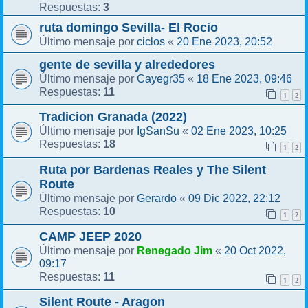
3
Respuestas:
ruta domingo Sevilla- El Rocio
ciclos
20 Ene 2023, 20:52
Último mensaje por
«
gente de sevilla y alrededores
Cayegr35
18 Ene 2023, 09:46
Último mensaje por
«
11
Respuestas:
1
2
Tradicion Granada (2022)
IgSanSu
02 Ene 2023, 10:25
Último mensaje por
«
18
Respuestas:
1
2
Ruta por Bardenas Reales y The Silent
Route
Gerardo
09 Dic 2022, 22:12
Último mensaje por
«
10
Respuestas:
1
2
CAMP JEEP 2020
Renegado Jim
20 Oct 2022,
Último mensaje por
«
09:17
11
Respuestas:
1
2
Silent Route - Aragon