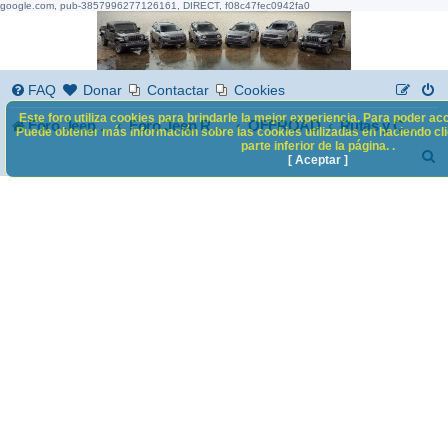
google.com, pub-3857996277126161, DIRECT, f08c47fec0942fa0
FAQ
Donar
Contactar
Cookies
Este foro utiliza cookies para brindarle la mejor experiencia. Para poder acc
Foro Jeep Renegade
OFFROAD
Foro Jeep Renegade
Rutas y Concentraciones
Puede obtener más información sobre las cookies utilizadas en haciendo clic
parte inferior de la página. .
B
[ Aceptar ]
u
s
c
a
r