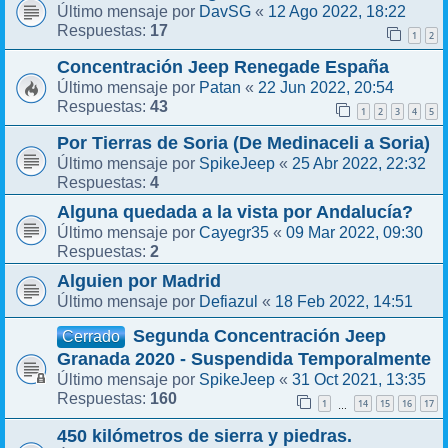
DavSG
12 Ago 2022, 18:22
Último mensaje por
«
17
Respuestas:
1
2
Concentración Jeep Renegade España
Patan
22 Jun 2022, 20:54
Último mensaje por
«
43
Respuestas:
1
2
3
4
5
Por Tierras de Soria (De Medinaceli a Soria)
SpikeJeep
25 Abr 2022, 22:32
Último mensaje por
«
4
Respuestas:
Alguna quedada a la vista por Andalucía?
Cayegr35
09 Mar 2022, 09:30
Último mensaje por
«
2
Respuestas:
Alguien por Madrid
Defiazul
18 Feb 2022, 14:51
Último mensaje por
«
Segunda Concentración Jeep
Cerrado
Granada 2020 - Suspendida Temporalmente
SpikeJeep
31 Oct 2021, 13:35
Último mensaje por
«
160
Respuestas:
1
14
15
16
17
…
450 kilómetros de sierra y piedras.