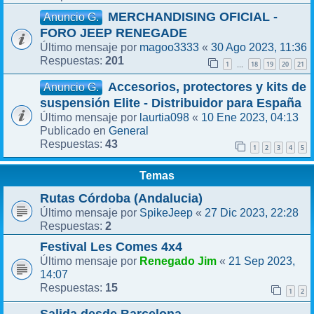
MERCHANDISING OFICIAL -
Anuncio G.
FORO JEEP RENEGADE
magoo3333
30 Ago 2023, 11:36
Último mensaje por
«
201
Respuestas:
1
18
19
20
21
…
Accesorios, protectores y kits de
Anuncio G.
suspensión Elite - Distribuidor para España
laurtia098
10 Ene 2023, 04:13
Último mensaje por
«
General
Publicado en
43
Respuestas:
1
2
3
4
5
Temas
Rutas Córdoba (Andalucia)
SpikeJeep
27 Dic 2023, 22:28
Último mensaje por
«
2
Respuestas:
Festival Les Comes 4x4
Renegado Jim
21 Sep 2023,
Último mensaje por
«
14:07
15
Respuestas:
1
2
Salida desde Barcelona