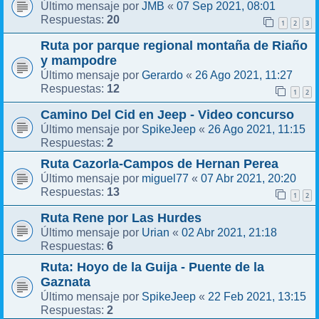
JMB
07 Sep 2021, 08:01
Último mensaje por
«
20
Respuestas:
1
2
3
Ruta por parque regional montaña de Riaño
y mampodre
Gerardo
26 Ago 2021, 11:27
Último mensaje por
«
12
Respuestas:
1
2
Camino Del Cid en Jeep - Video concurso
SpikeJeep
26 Ago 2021, 11:15
Último mensaje por
«
2
Respuestas:
Ruta Cazorla-Campos de Hernan Perea
miguel77
07 Abr 2021, 20:20
Último mensaje por
«
13
Respuestas:
1
2
Ruta Rene por Las Hurdes
Urian
02 Abr 2021, 21:18
Último mensaje por
«
6
Respuestas:
Ruta: Hoyo de la Guija - Puente de la
Gaznata
SpikeJeep
22 Feb 2021, 13:15
Último mensaje por
«
2
Respuestas: