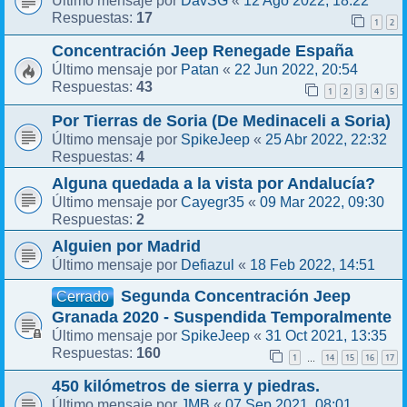
DavSG
12 Ago 2022, 18:22
Último mensaje por
«
17
Respuestas:
1
2
Concentración Jeep Renegade España
Patan
22 Jun 2022, 20:54
Último mensaje por
«
43
Respuestas:
1
2
3
4
5
Por Tierras de Soria (De Medinaceli a Soria)
SpikeJeep
25 Abr 2022, 22:32
Último mensaje por
«
4
Respuestas:
Alguna quedada a la vista por Andalucía?
Cayegr35
09 Mar 2022, 09:30
Último mensaje por
«
2
Respuestas:
Alguien por Madrid
Defiazul
18 Feb 2022, 14:51
Último mensaje por
«
Segunda Concentración Jeep
Cerrado
Granada 2020 - Suspendida Temporalmente
SpikeJeep
31 Oct 2021, 13:35
Último mensaje por
«
160
Respuestas:
1
14
15
16
17
…
450 kilómetros de sierra y piedras.
JMB
07 Sep 2021, 08:01
Último mensaje por
«