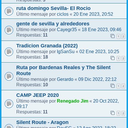
ruta domingo Sevilla- El Rocio
ciclos
20 Ene 2023, 20:52
Último mensaje por
«
gente de sevilla y alrededores
Cayegr35
18 Ene 2023, 09:46
Último mensaje por
«
11
Respuestas:
1
2
Tradicion Granada (2022)
IgSanSu
02 Ene 2023, 10:25
Último mensaje por
«
18
Respuestas:
1
2
Ruta por Bardenas Reales y The Silent
Route
Gerardo
09 Dic 2022, 22:12
Último mensaje por
«
10
Respuestas:
1
2
CAMP JEEP 2020
Renegado Jim
20 Oct 2022,
Último mensaje por
«
09:17
11
Respuestas:
1
2
Silent Route - Aragon