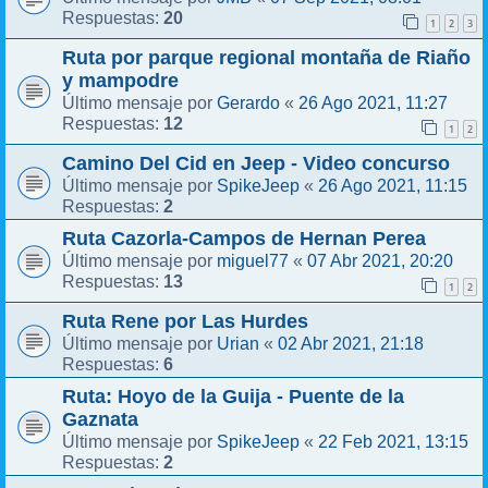
20
Respuestas:
1
2
3
Ruta por parque regional montaña de Riaño
y mampodre
Gerardo
26 Ago 2021, 11:27
Último mensaje por
«
12
Respuestas:
1
2
Camino Del Cid en Jeep - Video concurso
SpikeJeep
26 Ago 2021, 11:15
Último mensaje por
«
2
Respuestas:
Ruta Cazorla-Campos de Hernan Perea
miguel77
07 Abr 2021, 20:20
Último mensaje por
«
13
Respuestas:
1
2
Ruta Rene por Las Hurdes
Urian
02 Abr 2021, 21:18
Último mensaje por
«
6
Respuestas:
Ruta: Hoyo de la Guija - Puente de la
Gaznata
SpikeJeep
22 Feb 2021, 13:15
Último mensaje por
«
2
Respuestas: