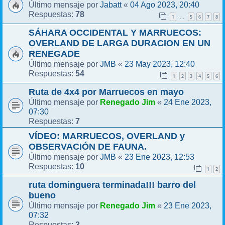
Jabatt
04 Ago 2023, 20:40
Último mensaje por
«
78
Respuestas:
1
5
6
7
8
…
SÁHARA OCCIDENTAL Y MARRUECOS:
OVERLAND DE LARGA DURACION EN UN
RENEGADE
JMB
23 May 2023, 12:40
Último mensaje por
«
54
Respuestas:
1
2
3
4
5
6
Ruta de 4x4 por Marruecos en mayo
Renegado Jim
24 Ene 2023,
Último mensaje por
«
07:30
7
Respuestas:
VÍDEO: MARRUECOS, OVERLAND y
OBSERVACIÓN DE FAUNA.
JMB
23 Ene 2023, 12:53
Último mensaje por
«
10
Respuestas:
1
2
ruta dominguera terminada!!! barro del
bueno
Renegado Jim
23 Ene 2023,
Último mensaje por
«
07:32
3
Respuestas: