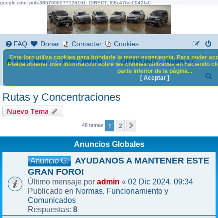
google.com, pub-3857996277126161, DIRECT, f08c47fec0942fa0
FAQ
Donar
Contactar
Cookies
Este foro utiliza cookies para brindarle la mejor experiencia. Para poder acc
Foro Jeep Renegade
OFFROAD
Foro Jeep Renegade
Rutas y Concentraciones
Puede obtener más información sobre las cookies utilizadas en haciendo clic
parte inferior de la página. .
B
[ Aceptar ]
u
Rutas y Concentraciones
s
Nuevo Tema
c
1
2
Siguiente
48 temas
a
Anuncios Globales
r
AYUDANOS A MANTENER ESTE
Anuncio G.
GRAN FORO!
admin
02 Dic 2024, 09:34
Último mensaje por
«
Normas, Funcionamiento y
Publicado en
Comunicados
8
Respuestas: