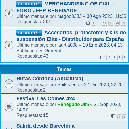
MERCHANDISING OFICIAL -
Anuncio G.
FORO JEEP RENEGADE
magoo3333
30 Ago 2023, 11:36
Último mensaje por
«
201
Respuestas:
1
18
19
20
21
…
Accesorios, protectores y kits de
Anuncio G.
suspensión Elite - Distribuidor para España
laurtia098
10 Ene 2023, 04:13
Último mensaje por
«
General
Publicado en
43
Respuestas:
1
2
3
4
5
Temas
Rutas Córdoba (Andalucia)
SpikeJeep
27 Dic 2023, 22:28
Último mensaje por
«
2
Respuestas:
Festival Les Comes 4x4
Renegado Jim
21 Sep 2023,
Último mensaje por
«
14:07
15
Respuestas:
1
2
Salida desde Barcelona