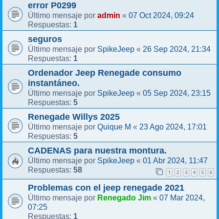
error P0299
admin
07 Oct 2024, 09:24
Último mensaje por
«
1
Respuestas:
seguros
SpikeJeep
26 Sep 2024, 21:34
Último mensaje por
«
1
Respuestas:
Ordenador Jeep Renegade consumo
instantáneo.
SpikeJeep
05 Sep 2024, 23:15
Último mensaje por
«
5
Respuestas:
Renegade Willys 2025
Quique M
23 Ago 2024, 17:01
Último mensaje por
«
5
Respuestas:
CADENAS para nuestra montura.
SpikeJeep
01 Abr 2024, 11:47
Último mensaje por
«
58
Respuestas:
1
2
3
4
5
6
Problemas con el jeep renegade 2021
Renegado Jim
07 Mar 2024,
Último mensaje por
«
07:25
1
Respuestas: