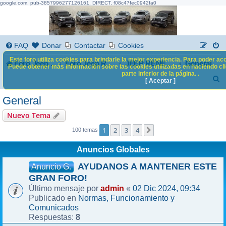
google.com, pub-3857996277126161, DIRECT, f08c47fec0942fa0
FAQ
Donar
Contactar
Cookies
Este foro utiliza cookies para brindarle la mejor experiencia. Para poder acc
Foro Jeep Renegade
General
Foro Jeep Renegade
JEEP RENEGADE
Puede obtener más información sobre las cookies utilizadas en haciendo clic
parte inferior de la página. .
B
[ Aceptar ]
u
General
s
Nuevo Tema
c
1
2
3
4
Siguiente
100 temas
a
Anuncios Globales
r
AYUDANOS A MANTENER ESTE
Anuncio G.
GRAN FORO!
admin
02 Dic 2024, 09:34
Último mensaje por
«
Normas, Funcionamiento y
Publicado en
Comunicados
8
Respuestas: