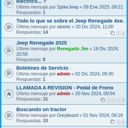
eléctrico... ?
SpikeJeep
09 Ene 2025, 09:21
Último mensaje por
«
1
Respuestas:
Todo lo que se sobre el Jeep Renegade 4xe.
steeler
20 Dic 2024, 11:00
Último mensaje por
«
14
Respuestas:
1
2
Jeep Renegade 2025
Renegado Jim
19 Dic 2024,
Último mensaje por
«
20:59
8
Respuestas:
Boletines de Servicio
admin
02 Dic 2024, 09:30
Último mensaje por
«
1
Respuestas:
LLAMADA A REVISION - Pedal de Freno
admin
20 Nov 2024, 09:54
Último mensaje por
«
31
Respuestas:
1
2
3
4
Buscando un tractor
Greybeard
01 Nov 2024, 09:18
Último mensaje por
«
10
Respuestas:
1
2