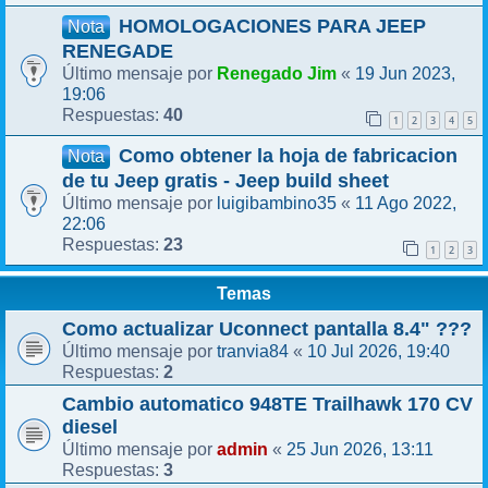
HOMOLOGACIONES PARA JEEP
Nota
RENEGADE
Renegado Jim
19 Jun 2023,
Último mensaje por
«
19:06
40
Respuestas:
1
2
3
4
5
Como obtener la hoja de fabricacion
Nota
de tu Jeep gratis - Jeep build sheet
luigibambino35
11 Ago 2022,
Último mensaje por
«
22:06
23
Respuestas:
1
2
3
Temas
Como actualizar Uconnect pantalla 8.4" ???
tranvia84
10 Jul 2026, 19:40
Último mensaje por
«
2
Respuestas:
Cambio automatico 948TE Trailhawk 170 CV
diesel
admin
25 Jun 2026, 13:11
Último mensaje por
«
3
Respuestas: