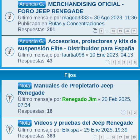
MERCHANDISING OFICIAL -
Anuncio G.
FORO JEEP RENEGADE
magoo3333
30 Ago 2023, 11:36
Último mensaje por
«
Rutas y Concentraciones
Publicado en
201
Respuestas:
1
18
19
20
21
…
Accesorios, protectores y kits de
Anuncio G.
suspensión Elite - Distribuidor para España
laurtia098
10 Ene 2023, 04:13
Último mensaje por
«
43
Respuestas:
1
2
3
4
5
Fijos
Manuales de Propietario Jeep
Nota
Renegade
Renegado Jim
20 Feb 2025,
Último mensaje por
«
07:34
16
Respuestas:
1
2
Videos y pruebas del Jeep Renegade
Nota
Elxispa
25 Ene 2025, 19:39
Último mensaje por
«
383
Respuestas:
1
36
37
38
39
…