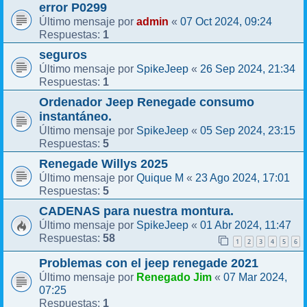
error P0299
admin
07 Oct 2024, 09:24
Último mensaje por
«
1
Respuestas:
seguros
SpikeJeep
26 Sep 2024, 21:34
Último mensaje por
«
1
Respuestas:
Ordenador Jeep Renegade consumo
instantáneo.
SpikeJeep
05 Sep 2024, 23:15
Último mensaje por
«
5
Respuestas:
Renegade Willys 2025
Quique M
23 Ago 2024, 17:01
Último mensaje por
«
5
Respuestas:
CADENAS para nuestra montura.
SpikeJeep
01 Abr 2024, 11:47
Último mensaje por
«
58
Respuestas:
1
2
3
4
5
6
Problemas con el jeep renegade 2021
Renegado Jim
07 Mar 2024,
Último mensaje por
«
07:25
1
Respuestas: