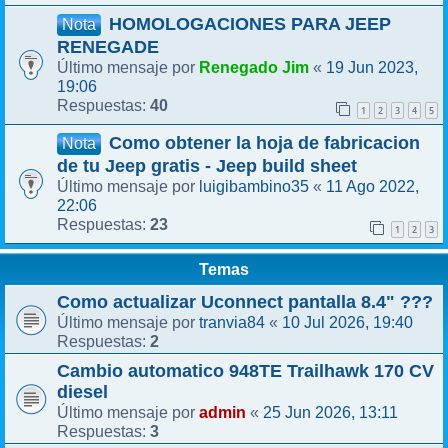
HOMOLOGACIONES PARA JEEP
Nota
RENEGADE
Renegado Jim
19 Jun 2023,
Último mensaje por
«
19:06
40
Respuestas:
1
2
3
4
5
Como obtener la hoja de fabricacion
Nota
de tu Jeep gratis - Jeep build sheet
luigibambino35
11 Ago 2022,
Último mensaje por
«
22:06
23
Respuestas:
1
2
3
Temas
Como actualizar Uconnect pantalla 8.4" ???
tranvia84
10 Jul 2026, 19:40
Último mensaje por
«
2
Respuestas:
Cambio automatico 948TE Trailhawk 170 CV
diesel
admin
25 Jun 2026, 13:11
Último mensaje por
«
3
Respuestas: