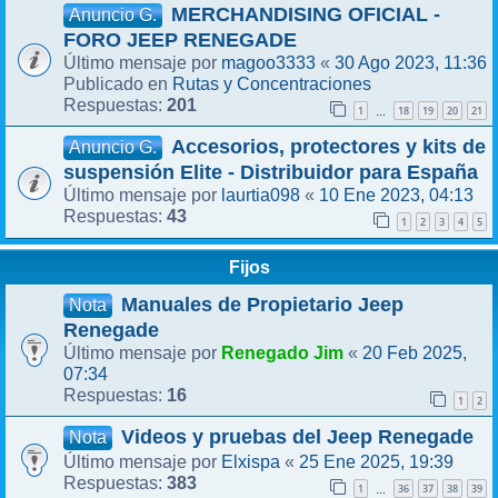
MERCHANDISING OFICIAL -
Anuncio G.
FORO JEEP RENEGADE
magoo3333
30 Ago 2023, 11:36
Último mensaje por
«
Rutas y Concentraciones
Publicado en
201
Respuestas:
1
18
19
20
21
…
Accesorios, protectores y kits de
Anuncio G.
suspensión Elite - Distribuidor para España
laurtia098
10 Ene 2023, 04:13
Último mensaje por
«
43
Respuestas:
1
2
3
4
5
Fijos
Manuales de Propietario Jeep
Nota
Renegade
Renegado Jim
20 Feb 2025,
Último mensaje por
«
07:34
16
Respuestas:
1
2
Videos y pruebas del Jeep Renegade
Nota
Elxispa
25 Ene 2025, 19:39
Último mensaje por
«
383
Respuestas:
1
36
37
38
39
…