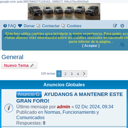
google.com, pub-3857996277126161, DIRECT, f08c47fec0942fa0
FAQ
Donar
Contactar
Cookies
Este foro utiliza cookies para brindarle la mejor experiencia. Para poder acc
Foro Jeep Renegade
General
Foro Jeep Renegade
JEEP RENEGADE
Puede obtener más información sobre las cookies utilizadas en haciendo clic
parte inferior de la página. .
B
[ Aceptar ]
u
General
s
Nuevo Tema
c
1
2
3
4
Siguiente
100 temas
a
Anuncios Globales
r
AYUDANOS A MANTENER ESTE
Anuncio G.
GRAN FORO!
admin
02 Dic 2024, 09:34
Último mensaje por
«
Normas, Funcionamiento y
Publicado en
Comunicados
8
Respuestas: