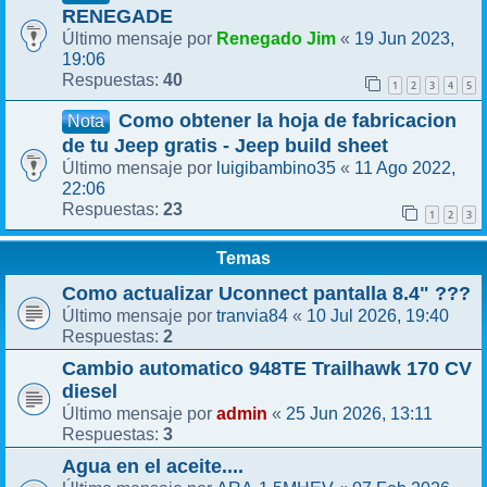
RENEGADE
Renegado Jim
19 Jun 2023,
Último mensaje por
«
19:06
40
Respuestas:
1
2
3
4
5
Como obtener la hoja de fabricacion
Nota
de tu Jeep gratis - Jeep build sheet
luigibambino35
11 Ago 2022,
Último mensaje por
«
22:06
23
Respuestas:
1
2
3
Temas
Como actualizar Uconnect pantalla 8.4" ???
tranvia84
10 Jul 2026, 19:40
Último mensaje por
«
2
Respuestas:
Cambio automatico 948TE Trailhawk 170 CV
diesel
admin
25 Jun 2026, 13:11
Último mensaje por
«
3
Respuestas:
Agua en el aceite....