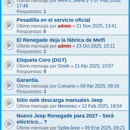
ARA-1.5MHEV
07 Feb 2026,
Último mensaje por
«
17:46
1
Respuestas:
Pesadilla en el servicio oficial
admin
21 Nov 2025, 13:41
Último mensaje por
«
6
Respuestas:
El Renegade deja la fábrica de Melfi
admin
23 Oct 2025, 15:11
Último mensaje por
«
2
Respuestas:
Etiqueta Cero (DGT)
Smith
21 Abr 2025, 10:57
Último mensaje por
«
9
Respuestas:
Garantía.
Corsario
09 Abr 2025, 09:16
Último mensaje por
«
3
Respuestas:
Sitio web descarga manuales Jeep
Memorez
12 Feb 2025, 19:54
Último mensaje por
«
Nuevo Jeep Renegade para 2027 - Será
eléctrico... ?
SpikeJeep
09 Ene 2025, 09:21
Último mensaje por
«