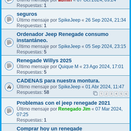
1
Respuestas:
seguros
SpikeJeep
26 Sep 2024, 21:34
Último mensaje por
«
1
Respuestas:
Ordenador Jeep Renegade consumo
instantáneo.
SpikeJeep
05 Sep 2024, 23:15
Último mensaje por
«
5
Respuestas:
Renegade Willys 2025
Quique M
23 Ago 2024, 17:01
Último mensaje por
«
5
Respuestas:
CADENAS para nuestra montura.
SpikeJeep
01 Abr 2024, 11:47
Último mensaje por
«
58
Respuestas:
1
2
3
4
5
6
Problemas con el jeep renegade 2021
Renegado Jim
07 Mar 2024,
Último mensaje por
«
07:25
1
Respuestas:
Comprar hoy un renegade