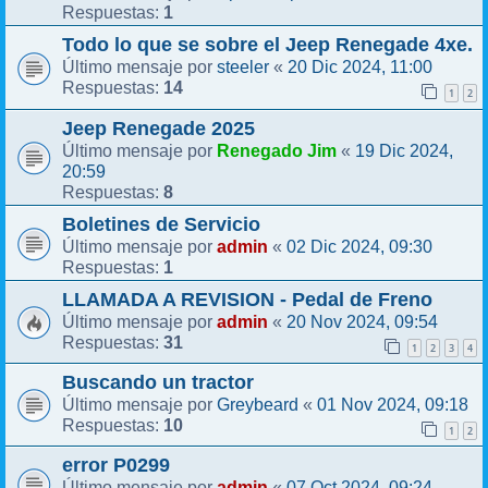
1
Respuestas:
Todo lo que se sobre el Jeep Renegade 4xe.
steeler
20 Dic 2024, 11:00
Último mensaje por
«
14
Respuestas:
1
2
Jeep Renegade 2025
Renegado Jim
19 Dic 2024,
Último mensaje por
«
20:59
8
Respuestas:
Boletines de Servicio
admin
02 Dic 2024, 09:30
Último mensaje por
«
1
Respuestas:
LLAMADA A REVISION - Pedal de Freno
admin
20 Nov 2024, 09:54
Último mensaje por
«
31
Respuestas:
1
2
3
4
Buscando un tractor
Greybeard
01 Nov 2024, 09:18
Último mensaje por
«
10
Respuestas:
1
2
error P0299
admin
07 Oct 2024, 09:24
Último mensaje por
«