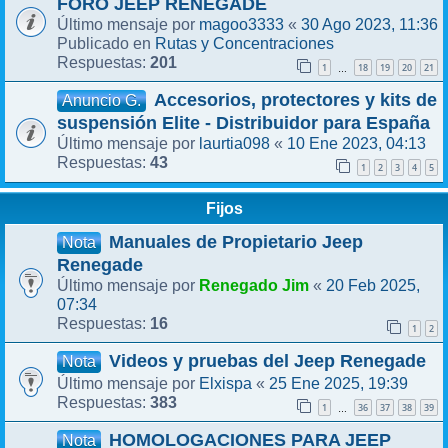
FORO JEEP RENEGADE
magoo3333
30 Ago 2023, 11:36
Último mensaje por
«
Rutas y Concentraciones
Publicado en
201
Respuestas:
1
18
19
20
21
…
Accesorios, protectores y kits de
Anuncio G.
suspensión Elite - Distribuidor para España
laurtia098
10 Ene 2023, 04:13
Último mensaje por
«
43
Respuestas:
1
2
3
4
5
Fijos
Manuales de Propietario Jeep
Nota
Renegade
Renegado Jim
20 Feb 2025,
Último mensaje por
«
07:34
16
Respuestas:
1
2
Videos y pruebas del Jeep Renegade
Nota
Elxispa
25 Ene 2025, 19:39
Último mensaje por
«
383
Respuestas:
1
36
37
38
39
…
HOMOLOGACIONES PARA JEEP
Nota