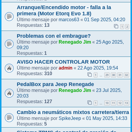
Arranque/Encendido motor - falla a la
primera (Motor Etorq Evo 1.8)
marcos63
01 Sep 2025, 04:20
Último mensaje por
«
13
Respuestas:
1
2
Problemas con el embrague?
Renegado Jim
25 Ago 2025,
Último mensaje por
«
09:20
1
Respuestas:
AVISO HACER CONTROLAR MOTOR
admin
22 Ago 2025, 19:54
Último mensaje por
«
310
Respuestas:
1
29
30
31
32
…
PedalBox para Jeep Renegade
Renegado Jim
23 Jul 2025,
Último mensaje por
«
20:03
127
Respuestas:
1
10
11
12
13
…
Cambio a neumáticos mixtos carretera/tierra
SpikeJeep
01 May 2025, 14:33
Último mensaje por
«
5
Respuestas: