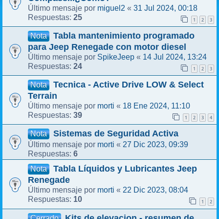
miguel2
31 Jul 2024, 00:18
Último mensaje por
«
25
Respuestas:
1
2
3
Tabla mantenimiento programado
Nota
para Jeep Renegade con motor diesel
SpikeJeep
14 Jul 2024, 13:24
Último mensaje por
«
24
Respuestas:
1
2
3
Tecnica - Active Drive LOW & Select
Nota
Terrain
morti
18 Ene 2024, 11:10
Último mensaje por
«
39
Respuestas:
1
2
3
4
Sistemas de Seguridad Activa
Nota
morti
27 Dic 2023, 09:39
Último mensaje por
«
6
Respuestas:
Tabla Líquidos y Lubricantes Jeep
Nota
Renegade
morti
22 Dic 2023, 08:04
Último mensaje por
«
10
Respuestas:
1
2
Kits de elevacion - resumen de
Cerrado