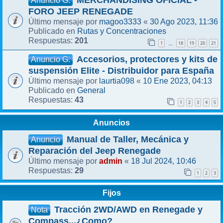
MERCHANDISING OFICIAL -
Anuncio G.
FORO JEEP RENEGADE
magoo3333
30 Ago 2023, 11:36
Último mensaje por
«
Rutas y Concentraciones
Publicado en
201
Respuestas:
1
18
19
20
21
…
Accesorios, protectores y kits de
Anuncio G.
suspensión Elite - Distribuidor para España
laurtia098
10 Ene 2023, 04:13
Último mensaje por
«
General
Publicado en
43
Respuestas:
1
2
3
4
5
Anuncios
Manual de Taller, Mecánica y
Anuncio
Reparación del Jeep Renegade
admin
18 Jul 2024, 10:46
Último mensaje por
«
29
Respuestas:
1
2
3
Fijos
Tracción 2WD/AWD en Renegade y
Nota
Compass...¿Como?