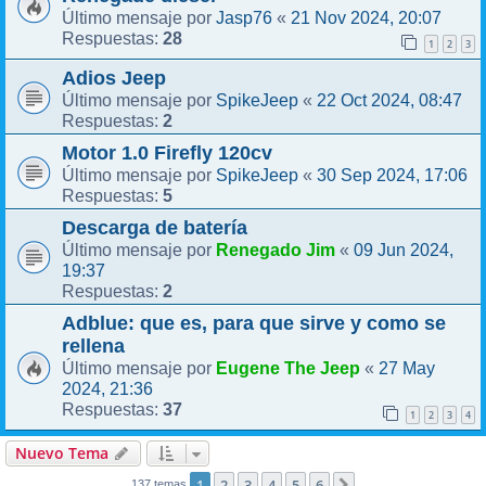
Jasp76
21 Nov 2024, 20:07
Último mensaje por
«
28
Respuestas:
1
2
3
Adios Jeep
SpikeJeep
22 Oct 2024, 08:47
Último mensaje por
«
2
Respuestas:
Motor 1.0 Firefly 120cv
SpikeJeep
30 Sep 2024, 17:06
Último mensaje por
«
5
Respuestas:
Descarga de batería
Renegado Jim
09 Jun 2024,
Último mensaje por
«
19:37
2
Respuestas:
Adblue: que es, para que sirve y como se
rellena
Eugene The Jeep
27 May
Último mensaje por
«
2024, 21:36
37
Respuestas:
1
2
3
4
Nuevo Tema
1
2
3
4
5
6
137 temas