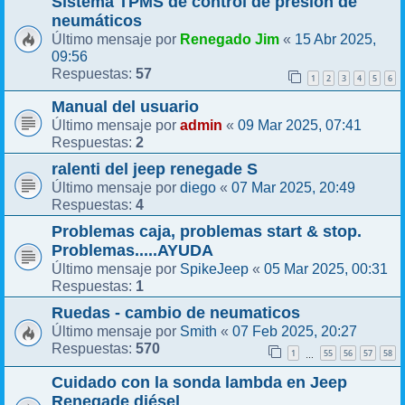
Sistema TPMS de control de presión de
neumáticos
Renegado Jim
15 Abr 2025,
Último mensaje por
«
09:56
57
Respuestas:
1
2
3
4
5
6
Manual del usuario
admin
09 Mar 2025, 07:41
Último mensaje por
«
2
Respuestas:
ralenti del jeep renegade S
diego
07 Mar 2025, 20:49
Último mensaje por
«
4
Respuestas:
Problemas caja, problemas start & stop.
Problemas.....AYUDA
SpikeJeep
05 Mar 2025, 00:31
Último mensaje por
«
1
Respuestas:
Ruedas - cambio de neumaticos
Smith
07 Feb 2025, 20:27
Último mensaje por
«
570
Respuestas:
1
55
56
57
58
…
Cuidado con la sonda lambda en Jeep
Renegade diésel