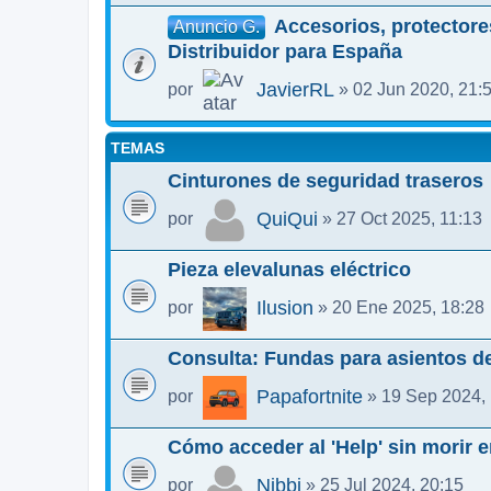
Accesorios, protectores
Anuncio G.
Distribuidor para España
JavierRL
por
» 02 Jun 2020, 21:
TEMAS
Cinturones de seguridad traseros
QuiQui
por
» 27 Oct 2025, 11:13
Pieza elevalunas eléctrico
Ilusion
por
» 20 Ene 2025, 18:28
Consulta: Fundas para asientos d
Papafortnite
por
» 19 Sep 2024, 
Cómo acceder al 'Help' sin morir e
Nibbi
por
» 25 Jul 2024, 20:15