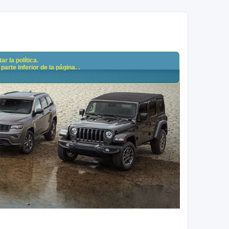
r la política.
arte inferior de la página. .