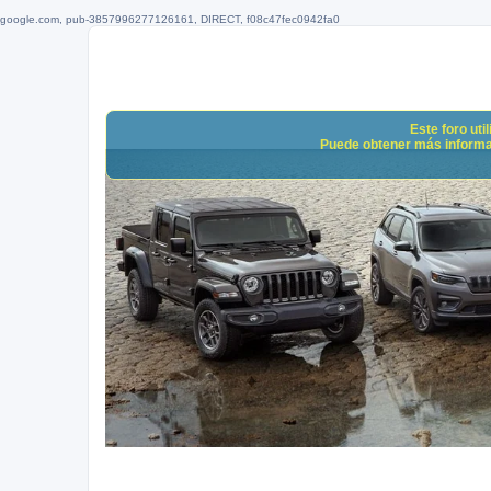
google.com, pub-3857996277126161, DIRECT, f08c47fec0942fa0
Este foro uti
Puede obtener más informació