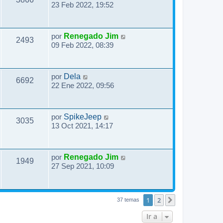
23 Feb 2022, 19:52
por
Renegado Jim
2493
09 Feb 2022, 08:39
por
Dela
6692
22 Ene 2022, 09:56
por
SpikeJeep
3035
13 Oct 2021, 14:17
por
Renegado Jim
1949
27 Sep 2021, 10:09
1
2
Siguiente
37 temas
Ir a