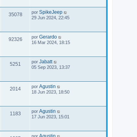
por
SpikeJeep
35078
29 Jun 2024, 22:45
por
Gerardo
92326
16 Mar 2024, 18:15
por
Jabatt
5251
05 Sep 2023, 13:37
por
Agustin
2014
18 Jun 2023, 18:50
por
Agustin
1183
17 Jun 2023, 15:01
por
Agustin