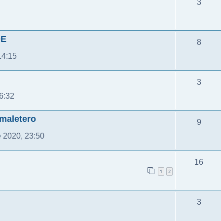
3
DE
8
14:15
3
6:32
 maletero
9
 2020, 23:50
16
1
2
3