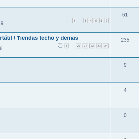
61
1
3
4
5
6
7
…
49
rtátil / Tiendas techo y demas
235
1
20
21
22
23
24
…
56
9
4
0