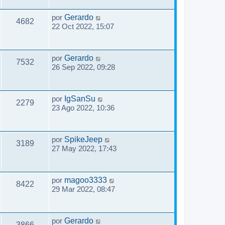
por
Gerardo
4682
22 Oct 2022, 15:07
por
Gerardo
7532
26 Sep 2022, 09:28
por
IgSanSu
2279
23 Ago 2022, 10:36
por
SpikeJeep
3189
27 May 2022, 17:43
por
magoo3333
8422
29 Mar 2022, 08:47
por
Gerardo
3866