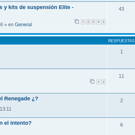
 y kits de suspensión Elite -
43
1
2
3
4
5
General
56 » en
RESPUESTAS
1
11
1
2
el Renegade ¿?
2
13:11
n el intento?
6