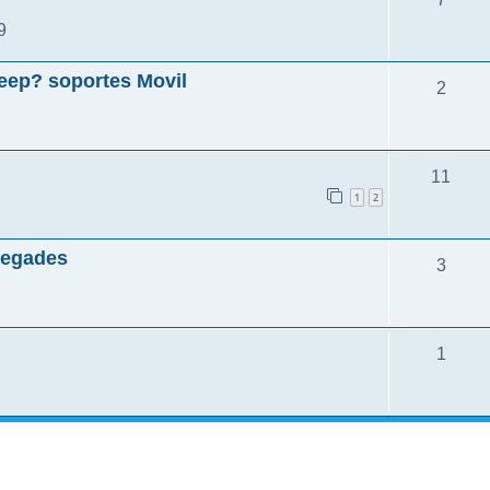
9
jeep? soportes Movil
2
11
1
2
negades
3
1