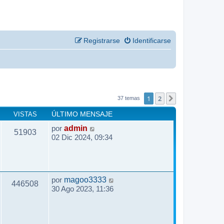
Registrarse
Identificarse
1
2
Siguiente
37 temas
VISTAS
ÚLTIMO MENSAJE
por
admin
51903
02 Dic 2024, 09:34
por
magoo3333
446508
30 Ago 2023, 11:36