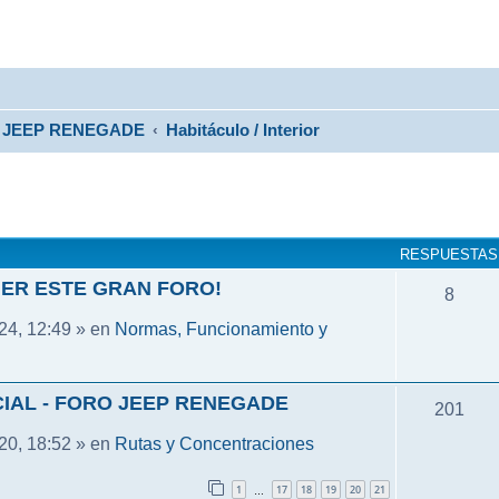
JEEP RENEGADE
Habitáculo / Interior
RESPUESTAS
ER ESTE GRAN FORO!
8
Normas, Funcionamiento y
24, 12:49 » en
IAL - FORO JEEP RENEGADE
201
Rutas y Concentraciones
20, 18:52 » en
1
17
18
19
20
21
…