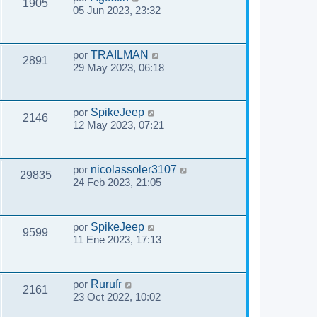
1905
05 Jun 2023, 23:32
por
TRAILMAN
2891
29 May 2023, 06:18
por
SpikeJeep
2146
12 May 2023, 07:21
por
nicolassoler3107
29835
24 Feb 2023, 21:05
por
SpikeJeep
9599
11 Ene 2023, 17:13
por
Rurufr
2161
23 Oct 2022, 10:02