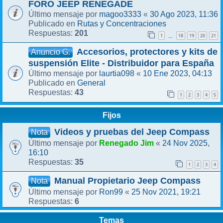
FORO JEEP RENEGADE
magoo3333
30 Ago 2023, 11:36
Último mensaje por
«
Rutas y Concentraciones
Publicado en
201
Respuestas:
1
18
19
20
21
…
Accesorios, protectores y kits de
Anuncio G.
suspensión Elite - Distribuidor para España
laurtia098
10 Ene 2023, 04:13
Último mensaje por
«
General
Publicado en
43
Respuestas:
1
2
3
4
5
Fijos
Videos y pruebas del Jeep Compass
Nota
Renegado Jim
24 Nov 2025,
Último mensaje por
«
16:10
35
Respuestas:
1
2
3
4
Manual Propietario Jeep Compass
Nota
Ron99
25 Nov 2021, 19:21
Último mensaje por
«
6
Respuestas:
Temas