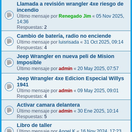
Llamada a revisión wrangler 4xe riesgo de
incendio
Renegado Jim
05 Nov 2025,
Último mensaje por
«
14:36
2
Respuestas:
Cambio de batería, radio no enciende
luisrisada
31 Oct 2025, 09:14
Último mensaje por
«
4
Respuestas:
Jeep Wrangler en nueva peli de Mision
Imposible
admin
20 May 2025, 07:57
Último mensaje por
«
Jeep Wrangler 4xe Edicion Especial Willys
1941
admin
09 May 2025, 09:01
Último mensaje por
«
4
Respuestas:
Activar camara delantera
admin
30 Ene 2025, 10:14
Último mensaje por
«
5
Respuestas:
Libro de taller
Angel K
16 Nov 2024, 17:23
Último mensaje por
«