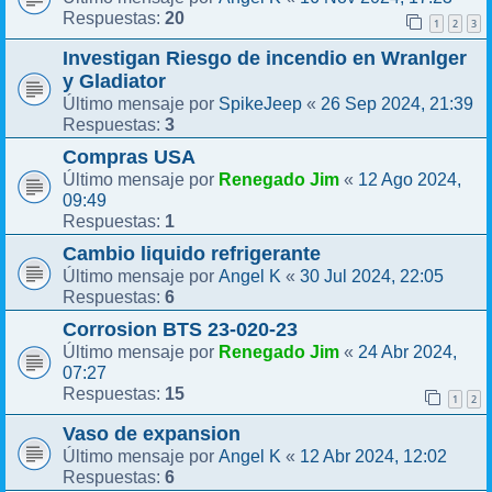
20
Respuestas:
1
2
3
Investigan Riesgo de incendio en Wranlger
y Gladiator
SpikeJeep
26 Sep 2024, 21:39
Último mensaje por
«
3
Respuestas:
Compras USA
Renegado Jim
12 Ago 2024,
Último mensaje por
«
09:49
1
Respuestas:
Cambio liquido refrigerante
Angel K
30 Jul 2024, 22:05
Último mensaje por
«
6
Respuestas:
Corrosion BTS 23-020-23
Renegado Jim
24 Abr 2024,
Último mensaje por
«
07:27
15
Respuestas:
1
2
Vaso de expansion
Angel K
12 Abr 2024, 12:02
Último mensaje por
«
6
Respuestas: