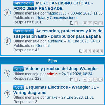
MERCHANDISING OFICIAL -
Anuncio G.
FORO JEEP RENEGADE
magoo3333
30 Ago 2023, 11:36
Último mensaje por
«
Rutas y Concentraciones
Publicado en
201
Respuestas:
1
18
19
20
21
…
Accesorios, protectores y kits de
Anuncio G.
suspensión Elite - Distribuidor para España
laurtia098
10 Ene 2023, 04:13
Último mensaje por
«
General
Publicado en
43
Respuestas:
1
2
3
4
5
Fijos
Videos y pruebas del Jeep Wrangler
Nota
admin
24 Jul 2026, 08:34
Último mensaje por
«
128
Respuestas:
1
10
11
12
13
…
Esquemas Electricos - Wrangler JL -
Nota
Wiring diagrams
Snake
27 Ene 2023, 11:31
Último mensaje por
«
2
Respuestas: