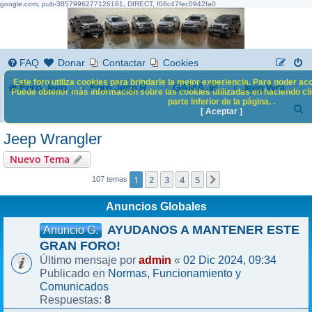
google.com, pub-3857996277126161, DIRECT, f08c47fec0942fa0
FAQ
Donar
Contactar
Cookies
Este foro utiliza cookies para brindarle la mejor experiencia. Para poder acc
Foro Jeep Renegade
Foro Jeep Renegade
GAMA JEEP
Jeep Wrangler
Puede obtener más información sobre las cookies utilizadas en haciendo clic
parte inferior de la página. .
B
[ Aceptar ]
u
Jeep Wrangler
s
Nuevo Tema
c
1
2
3
4
5
Siguiente
107 temas
a
Anuncios Globales
r
AYUDANOS A MANTENER ESTE
Anuncio G.
GRAN FORO!
admin
02 Dic 2024, 09:34
Último mensaje por
«
Normas, Funcionamiento y
Publicado en
Comunicados
8
Respuestas: