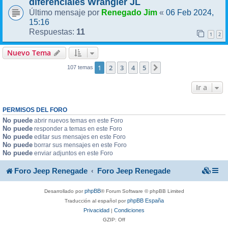
diferenciales Wrangler JL
Renegado Jim
06 Feb 2024,
Último mensaje por
«
15:16
11
Respuestas:
1
2
Nuevo Tema
1
2
3
4
5
Siguiente
107 temas
Ir a
PERMISOS DEL FORO
No puede
abrir nuevos temas en este Foro
No puede
responder a temas en este Foro
No puede
editar sus mensajes en este Foro
No puede
borrar sus mensajes en este Foro
No puede
enviar adjuntos en este Foro
Foro Jeep Renegade
Foro Jeep Renegade
phpBB
Desarrollado por
® Forum Software © phpBB Limited
phpBB España
Traducción al español por
Privacidad
Condiciones
|
GZIP: Off