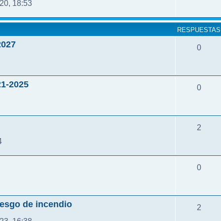
20, 18:53
RESPUESTAS
2027
0
21-2025
0
2
4
0
iesgo de incendio
2