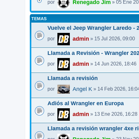
Renegado Jim
por
» 05 Ene 20
TEMAS
Vuelve el Jeep Wrangler Laredo - 
admin
por
» 15 Jul 2026, 09:00
Llamada a Revisión - Wrangler 20
admin
por
» 14 Jun 2026, 18:46
Llamada a revisión
Angel K
por
» 14 Feb 2026, 16:0
Adiós al Wrangler en Europa
admin
por
» 13 Ene 2026, 16:28
Llamada a revisión wrangler 4xe r