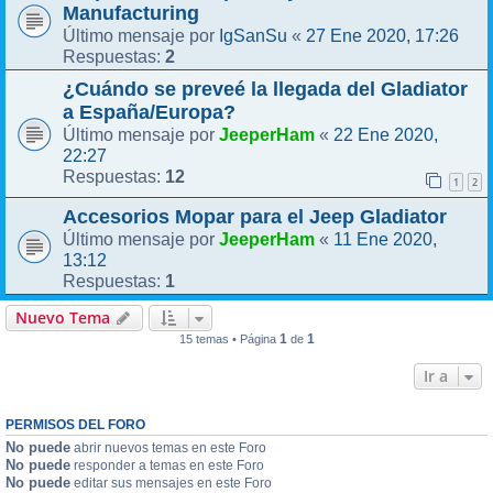
Manufacturing
IgSanSu
27 Ene 2020, 17:26
Último mensaje por
«
2
Respuestas:
¿Cuándo se preveé la llegada del Gladiator
a España/Europa?
JeeperHam
22 Ene 2020,
Último mensaje por
«
22:27
12
Respuestas:
1
2
Accesorios Mopar para el Jeep Gladiator
JeeperHam
11 Ene 2020,
Último mensaje por
«
13:12
1
Respuestas:
Nuevo Tema
1
1
15 temas • Página
de
Ir a
PERMISOS DEL FORO
No puede
abrir nuevos temas en este Foro
No puede
responder a temas en este Foro
No puede
editar sus mensajes en este Foro