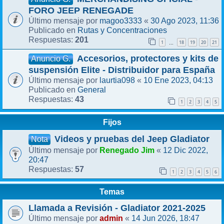
FORO JEEP RENEGADE
magoo3333
30 Ago 2023, 11:36
Último mensaje por
«
Rutas y Concentraciones
Publicado en
201
Respuestas:
1
18
19
20
21
…
Accesorios, protectores y kits de
Anuncio G.
suspensión Elite - Distribuidor para España
laurtia098
10 Ene 2023, 04:13
Último mensaje por
«
General
Publicado en
43
Respuestas:
1
2
3
4
5
Fijos
Videos y pruebas del Jeep Gladiator
Nota
Renegado Jim
12 Dic 2022,
Último mensaje por
«
20:47
57
Respuestas:
1
2
3
4
5
6
Temas
Llamada a Revisión - Gladiator 2021-2025
admin
14 Jun 2026, 18:47
Último mensaje por
«