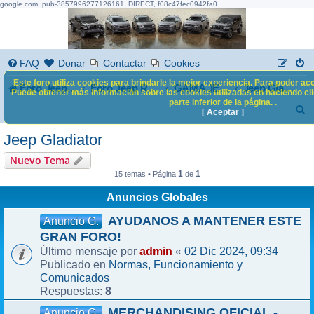
google.com, pub-3857996277126161, DIRECT, f08c47fec0942fa0
FAQ
Donar
Contactar
Cookies
Este foro utiliza cookies para brindarle la mejor experiencia. Para poder acc
Foro Jeep Renegade
Foro Jeep Renegade
GAMA JEEP
Jeep Gladiator
Puede obtener más información sobre las cookies utilizadas en haciendo clic
parte inferior de la página. .
B
[ Aceptar ]
u
Jeep Gladiator
s
Nuevo Tema
c
1
1
15 temas • Página
de
a
Anuncios Globales
r
AYUDANOS A MANTENER ESTE
Anuncio G.
GRAN FORO!
admin
02 Dic 2024, 09:34
Último mensaje por
«
Normas, Funcionamiento y
Publicado en
Comunicados
8
Respuestas:
MERCHANDISING OFICIAL -
Anuncio G.