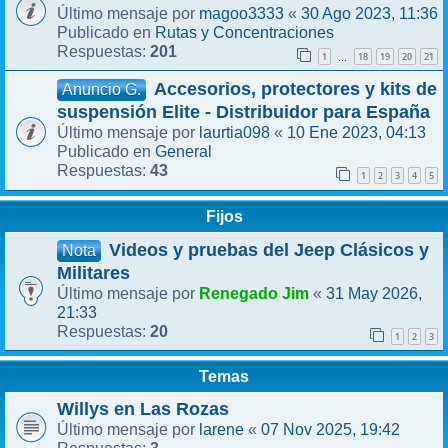
magoo3333
30 Ago 2023, 11:36
Último mensaje por
«
Rutas y Concentraciones
Publicado en
201
Respuestas:
1
18
19
20
21
…
Accesorios, protectores y kits de
Anuncio G.
suspensión Elite - Distribuidor para España
laurtia098
10 Ene 2023, 04:13
Último mensaje por
«
General
Publicado en
43
Respuestas:
1
2
3
4
5
Fijos
Videos y pruebas del Jeep Clásicos y
Nota
Militares
Renegado Jim
31 May 2026,
Último mensaje por
«
21:33
20
Respuestas:
1
2
3
Temas
Willys en Las Rozas
larene
07 Nov 2025, 19:42
Último mensaje por
«
3