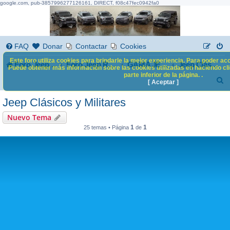
google.com, pub-3857996277126161, DIRECT, f08c47fec0942fa0
FAQ
Donar
Contactar
Cookies
Este foro utiliza cookies para brindarle la mejor experiencia. Para poder acc
Foro Jeep Renegade
Foro Jeep Renegade
GAMA JEEP
Jeep Clásicos y Militares
Puede obtener más información sobre las cookies utilizadas en haciendo clic
parte inferior de la página. .
B
[ Aceptar ]
u
Jeep Clásicos y Militares
s
Nuevo Tema
c
1
1
25 temas • Página
de
a
r