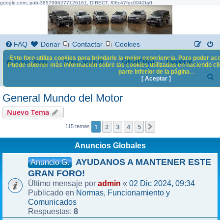
google.com, pub-3857996277126161, DIRECT, f08c47fec0942fa0
FAQ
Donar
Contactar
Cookies
Este foro utiliza cookies para brindarle la mejor experiencia. Para poder acc
Foro Jeep Renegade
GENERAL
Foro Jeep Renegade
General Mundo del Motor
Puede obtener más información sobre las cookies utilizadas en haciendo clic
parte inferior de la página. .
B
[ Aceptar ]
u
General Mundo del Motor
s
Nuevo Tema
c
1
2
3
4
5
Siguiente
115 temas
a
Anuncios Globales
r
AYUDANOS A MANTENER ESTE
Anuncio G.
GRAN FORO!
admin
02 Dic 2024, 09:34
Último mensaje por
«
Normas, Funcionamiento y
Publicado en
Comunicados
8
Respuestas: