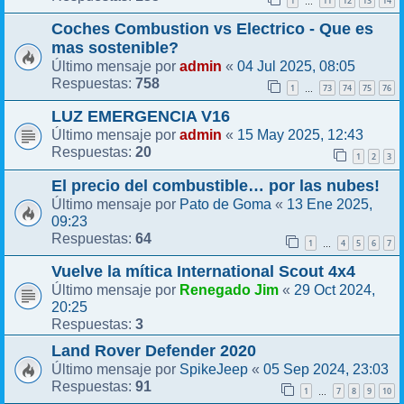
1
11
12
13
14
…
Coches Combustion vs Electrico - Que es
mas sostenible?
admin
04 Jul 2025, 08:05
Último mensaje por
«
758
Respuestas:
1
73
74
75
76
…
LUZ EMERGENCIA V16
admin
15 May 2025, 12:43
Último mensaje por
«
20
Respuestas:
1
2
3
El precio del combustible… por las nubes!
Pato de Goma
13 Ene 2025,
Último mensaje por
«
09:23
64
Respuestas:
1
4
5
6
7
…
Vuelve la mítica International Scout 4x4
Renegado Jim
29 Oct 2024,
Último mensaje por
«
20:25
3
Respuestas:
Land Rover Defender 2020
SpikeJeep
05 Sep 2024, 23:03
Último mensaje por
«
91
Respuestas:
1
7
8
9
10
…