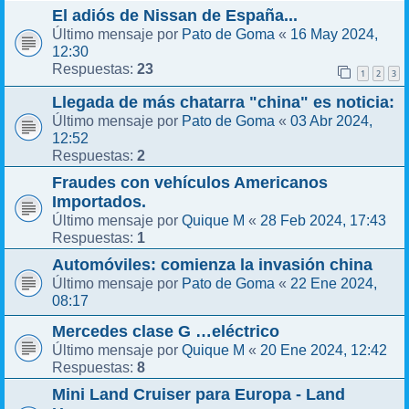
El adiós de Nissan de España...
Pato de Goma
16 May 2024,
Último mensaje por
«
12:30
23
Respuestas:
1
2
3
Llegada de más chatarra "china" es noticia:
Pato de Goma
03 Abr 2024,
Último mensaje por
«
12:52
2
Respuestas:
Fraudes con vehículos Americanos
Importados.
Quique M
28 Feb 2024, 17:43
Último mensaje por
«
1
Respuestas:
Automóviles: comienza la invasión china
Pato de Goma
22 Ene 2024,
Último mensaje por
«
08:17
Mercedes clase G …eléctrico
Quique M
20 Ene 2024, 12:42
Último mensaje por
«
8
Respuestas:
Mini Land Cruiser para Europa - Land