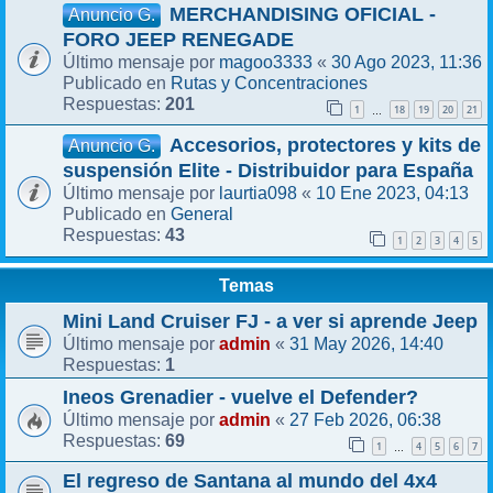
MERCHANDISING OFICIAL -
Anuncio G.
FORO JEEP RENEGADE
magoo3333
30 Ago 2023, 11:36
Último mensaje por
«
Rutas y Concentraciones
Publicado en
201
Respuestas:
1
18
19
20
21
…
Accesorios, protectores y kits de
Anuncio G.
suspensión Elite - Distribuidor para España
laurtia098
10 Ene 2023, 04:13
Último mensaje por
«
General
Publicado en
43
Respuestas:
1
2
3
4
5
Temas
Mini Land Cruiser FJ - a ver si aprende Jeep
admin
31 May 2026, 14:40
Último mensaje por
«
1
Respuestas:
Ineos Grenadier - vuelve el Defender?
admin
27 Feb 2026, 06:38
Último mensaje por
«
69
Respuestas:
1
4
5
6
7
…
El regreso de Santana al mundo del 4x4