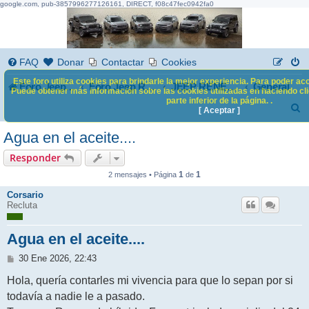
google.com, pub-3857996277126161, DIRECT, f08c47fec0942fa0
FAQ
Donar
Contactar
Cookies
Este foro utiliza cookies para brindarle la mejor experiencia. Para poder acc
Foro Jeep Renegade
General
Foro Jeep Renegade
JEEP RENEGADE
Puede obtener más información sobre las cookies utilizadas en haciendo clic
parte inferior de la página. .
B
[ Aceptar ]
u
Agua en el aceite....
s
Responder
c
1
1
2 mensajes • Página
de
a
Corsario
Recluta
r
Agua en el aceite....
M
30 Ene 2026, 22:43
e
n
Hola, quería contarles mi vivencia para que lo sepan por si
s
todavía a nadie le a pasado.
a