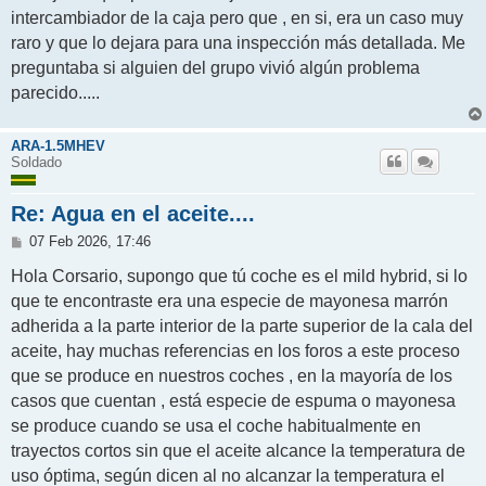
intercambiador de la caja pero que , en si, era un caso muy
raro y que lo dejara para una inspección más detallada. Me
preguntaba si alguien del grupo vivió algún problema
parecido.....
ARA-1.5MHEV
Soldado
Re: Agua en el aceite....
M
07 Feb 2026, 17:46
e
n
Hola Corsario, supongo que tú coche es el mild hybrid, si lo
s
que te encontraste era una especie de mayonesa marrón
a
j
adherida a la parte interior de la parte superior de la cala del
e
aceite, hay muchas referencias en los foros a este proceso
que se produce en nuestros coches , en la mayoría de los
casos que cuentan , está especie de espuma o mayonesa
se produce cuando se usa el coche habitualmente en
trayectos cortos sin que el aceite alcance la temperatura de
uso óptima, según dicen al no alcanzar la temperatura el