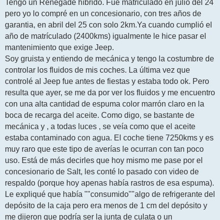
j
Tengo un Renegade híbrido. Fue matriculado en julio del 24
e
pero yo lo compré en un concesionario, con tres años de
garantia, en abril del 25 con solo 2km.Ya cuando cumplió el
año de matrículado (2400kms) igualmente le hice pasar el
mantenimiento que exige Jeep.
Soy gruista y entiendo de mecánica y tengo la costumbre de
controlar los fluidos de mis coches. La última vez que
controlé al Jeep fue antes de fiestas y estaba todo ok. Pero
resulta que ayer, se me da por ver los fluidos y me encuentro
con una alta cantidad de espuma color marrón claro en la
boca de recarga del aceite. Como digo, se bastante de
mecánica y , a todas luces , se veía como que el aceite
estaba contaminado con agua. El coche tiene 7250kms y es
muy raro que este tipo de averías le ocurran con tan poco
uso. Está de más decirles que hoy mismo me pase por el
concesionario de Salt, les conté lo pasado con video de
respaldo (porque hoy apenas había rastros de esa espuma).
Le expliqué que había ""consumido""algo de refrigerante del
depósito de la caja pero era menos de 1 cm del depósito y
me dijeron que podría ser la junta de culata o un