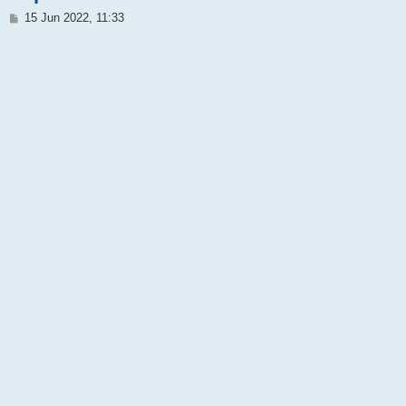
M
15 Jun 2022, 11:33
e
n
s
a
j
e