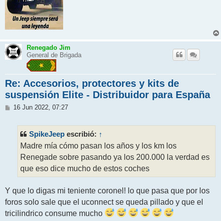
Renegado Jim
General de Brigada
Re: Accesorios, protectores y kits de
suspensión Elite - Distribuidor para España
M
16 Jun 2022, 07:27
e
n
s
SpikeJeep
↑
escribió:
a
j
Madre mía cómo pasan los años y los km los
e
Renegade sobre pasando ya los 200.000 la verdad es
que eso dice mucho de estos coches
Y que lo digas mi teniente coronel! lo que pasa que por los
foros solo sale que el uconnect se queda pillado y que el
tricilindrico consume mucho