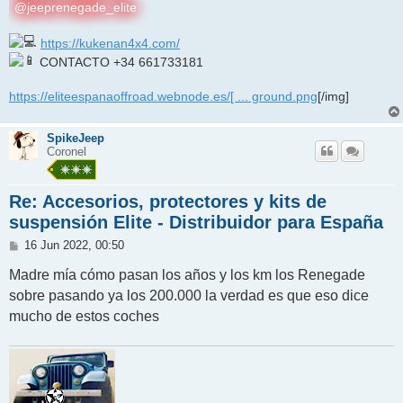
@jeeprenegade_elite
https://kukenan4x4.com/
CONTACTO +34 661733181
https://eliteespanaoffroad.webnode.es/[ ... ground.png
[/img]
SpikeJeep
Coronel
Re: Accesorios, protectores y kits de
suspensión Elite - Distribuidor para España
M
16 Jun 2022, 00:50
e
n
Madre mía cómo pasan los años y los km los Renegade
s
sobre pasando ya los 200.000 la verdad es que eso dice
a
j
mucho de estos coches
e