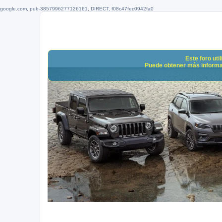
google.com, pub-3857996277126161, DIRECT, f08c47fec0942fa0
Este foro uti
Puede obtener más informació