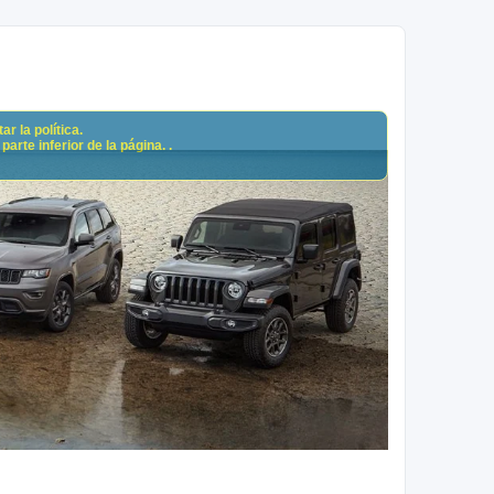
r la política.
arte inferior de la página. .