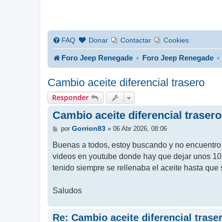
FAQ
Donar
Contactar
Cookies
Foro Jeep Renegade
Foro Jeep Renegade
Cambio aceite diferencial trasero
Responder
Cambio aceite diferencial trasero
M
Gorrion83
por
»
06 Abr 2026, 08:06
e
n
Buenas a todos, estoy buscando y no encuentro n
s
videos en youtube donde hay que dejar unos 10
a
j
tenido siempre se rellenaba el aceite hasta que s
e
Saludos
Re: Cambio aceite diferencial trase