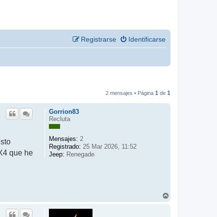
Registrarse
Identificarse
1
1
2 mensajes • Página
de
Gorrion83
Recluta
Mensajes:
2
isto
Registrado:
25 Mar 2026, 11:52
4X4 que he
Jeep:
Renegade
A
r
r
i