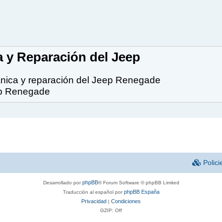
a y Reparación del Jeep
cánica y reparación del Jeep Renegade
eep Renegade
Polici
phpBB
Desarrollado por
® Forum Software © phpBB Limited
phpBB España
Traducción al español por
Privacidad
Condiciones
|
GZIP: Off