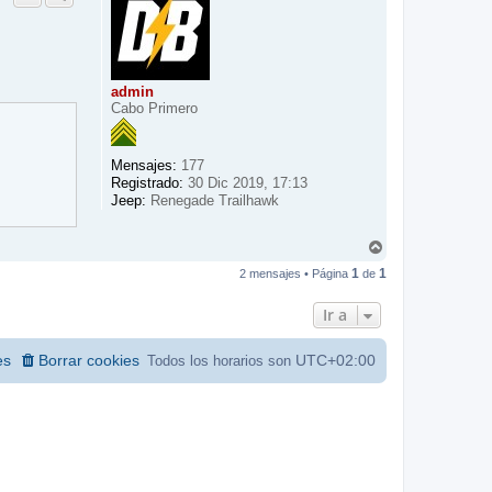
b
a
admin
Cabo Primero
Mensajes:
177
Registrado:
30 Dic 2019, 17:13
Jeep:
Renegade Trailhawk
A
r
1
1
2 mensajes • Página
de
r
i
b
Ir a
a
es
Borrar cookies
UTC+02:00
Todos los horarios son