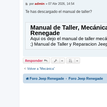
M
admin
por
»
07 Abr 2026, 14:54
e
n
Te has descargado el manual de taller?
s
a
j
e
Manual de Taller, Mecánic
Renegade
Aqui os dejo el manual de taller me
;) Manual de Taller y Reparacion J
Responder
Volver a “Mecánica”
Foro Jeep Renegade
Foro Jeep Renegade