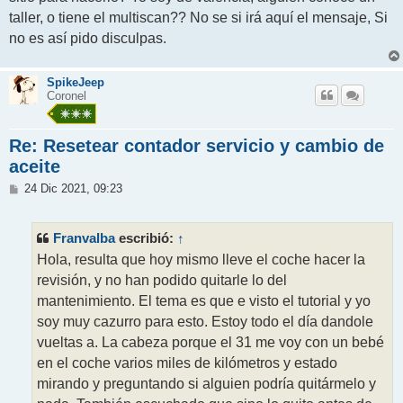
taller, o tiene el multiscan?? No se si irá aquí el mensaje, Si
no es así pido disculpas.
SpikeJeep
Coronel
Re: Resetear contador servicio y cambio de
aceite
M
24 Dic 2021, 09:23
e
n
s
Franvalba
↑
escribió:
a
j
Hola, resulta que hoy mismo lleve el coche hacer la
e
revisión, y no han podido quitarle lo del
mantenimiento. El tema es que e visto el tutorial y yo
soy muy cazurro para esto. Estoy todo el día dandole
vueltas a. La cabeza porque el 31 me voy con un bebé
en el coche varios miles de kilómetros y estado
mirando y preguntando si alguien podría quitármelo y