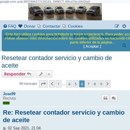
google.com, pub-3857996277126161, DIRECT, f08c47fec0942fa0
FAQ
Donar
Contactar
Cookies
Este foro utiliza cookies para brindarle la mejor experiencia. Para poder acc
Foro Jeep Renegade
Foro Jeep Renegade
JEEP RENEGADE
Bricotutoriales
Puede obtener más información sobre las cookies utilizadas en haciendo clic
parte inferior de la página. .
B
[ Aceptar ]
u
Resetear contador servicio y cambio de
s
aceite
c
Responder
a
6
9
Página
1
de
4
5
6
7
8
9
Anterior
Siguiente
…
89 mensajes
r
Jose99
Recluta
Re: Resetear contador servicio y cambio
de aceite
M
02 Sep 2021, 21:04