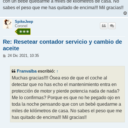
con un bebé quedarme a miles de kilómetros de casa. No
sabes el peso que me has quitado de encima!!! Mil gracias!!
SpikeJeep
Coronel
Re: Resetear contador servicio y cambio de
aceite
M
24 Dic 2021, 10:35
e
n
s
Franvalba
↑
escribió:
a
j
Muchas gracias!!!! Ósea eso de que el coche al
e
detectar que no has echo el mantenimiento entra en
protección de motor y pierde potencia nada de nada?
Me lo confirmas? Porque es que no he pegado ojo en
toda la noche pensando que con un bebé quedarme a
miles de kilómetros de casa. No sabes el peso que me
has quitado de encima!!! Mil gracias!!