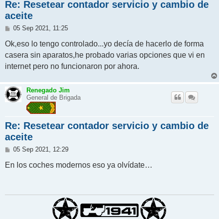
Re: Resetear contador servicio y cambio de
aceite
M
05 Sep 2021, 11:25
e
n
Ok,eso lo tengo controlado...yo decía de hacerlo de forma
s
casera sin aparatos,he probado varias opciones que vi en
a
j
internet pero no funcionaron por ahora.
e
Renegado Jim
General de Brigada
Re: Resetear contador servicio y cambio de
aceite
M
05 Sep 2021, 12:29
e
n
En los coches modernos eso ya olvídate…
s
a
j
e