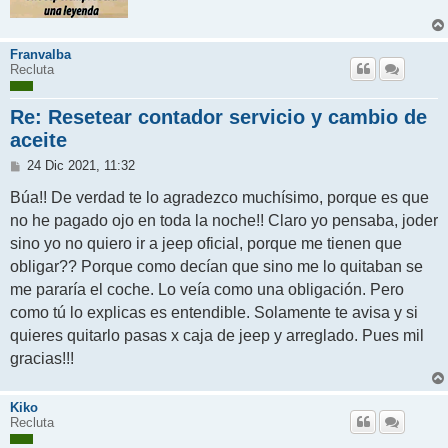
Franvalba
Recluta
Re: Resetear contador servicio y cambio de
aceite
M
24 Dic 2021, 11:32
e
n
Búa!! De verdad te lo agradezco muchísimo, porque es que
s
no he pagado ojo en toda la noche!! Claro yo pensaba, joder
a
j
sino yo no quiero ir a jeep oficial, porque me tienen que
e
obligar?? Porque como decían que sino me lo quitaban se
me pararía el coche. Lo veía como una obligación. Pero
como tú lo explicas es entendible. Solamente te avisa y si
quieres quitarlo pasas x caja de jeep y arreglado. Pues mil
gracias!!!
Kiko
Recluta