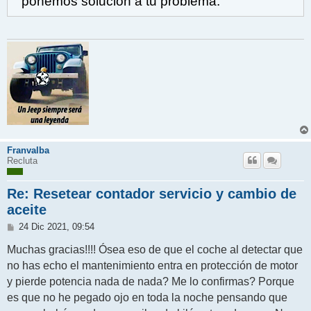
ponemos solución a tu problema.
Franvalba
Recluta
Re: Resetear contador servicio y cambio de
aceite
M
24 Dic 2021, 09:54
e
n
Muchas gracias!!!! Ósea eso de que el coche al detectar que
s
no has echo el mantenimiento entra en protección de motor
a
j
y pierde potencia nada de nada? Me lo confirmas? Porque
e
es que no he pegado ojo en toda la noche pensando que