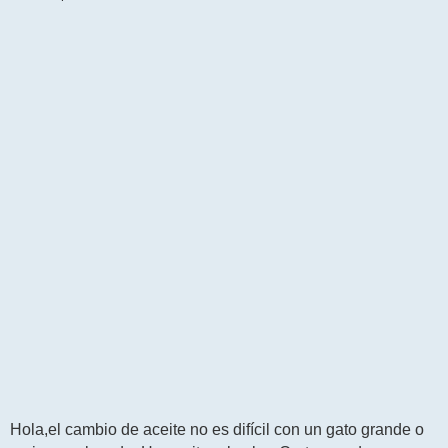
e
n
s
a
j
e
Hola,el cambio de aceite no es difícil con un gato grande o