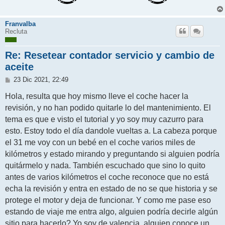
Franvalba
Recluta
Re: Resetear contador servicio y cambio de
aceite
M
23 Dic 2021, 22:49
e
n
Hola, resulta que hoy mismo lleve el coche hacer la
s
revisión, y no han podido quitarle lo del mantenimiento. El
a
j
tema es que e visto el tutorial y yo soy muy cazurro para
e
esto. Estoy todo el día dandole vueltas a. La cabeza porque
el 31 me voy con un bebé en el coche varios miles de
kilómetros y estado mirando y preguntando si alguien podría
quitármelo y nada. También escuchado que sino lo quito
antes de varios kilómetros el coche reconoce que no está
echa la revisión y entra en estado de no se que historia y se
protege el motor y deja de funcionar. Y como me pase eso
estando de viaje me entra algo, alguien podría decirle algún
sitio para hacerlo? Yo soy de valencia, alguien conoce un