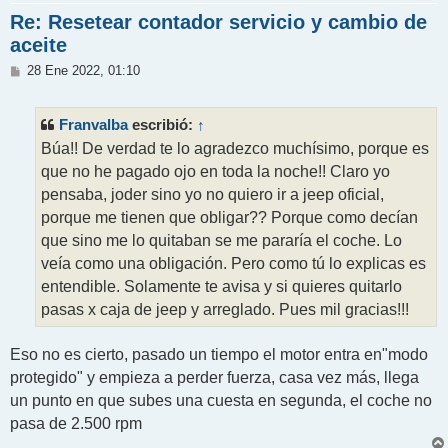
Re: Resetear contador servicio y cambio de
aceite
M
28 Ene 2022, 01:10
e
n
s
Franvalba
↑
escribió:
a
j
Búa!! De verdad te lo agradezco muchísimo, porque es
e
que no he pagado ojo en toda la noche!! Claro yo
pensaba, joder sino yo no quiero ir a jeep oficial,
porque me tienen que obligar?? Porque como decían
que sino me lo quitaban se me pararía el coche. Lo
veía como una obligación. Pero como tú lo explicas es
entendible. Solamente te avisa y si quieres quitarlo
pasas x caja de jeep y arreglado. Pues mil gracias!!!
Eso no es cierto, pasado un tiempo el motor entra en"modo
protegido" y empieza a perder fuerza, casa vez más, llega
un punto en que subes una cuesta en segunda, el coche no
pasa de 2.500 rpm