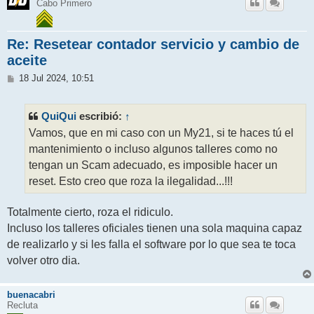
Cabo Primero
Re: Resetear contador servicio y cambio de
aceite
M
18 Jul 2024, 10:51
e
n
s
QuiQui
↑
escribió:
a
j
Vamos, que en mi caso con un My21, si te haces tú el
e
mantenimiento o incluso algunos talleres como no
tengan un Scam adecuado, es imposible hacer un
reset. Esto creo que roza la ilegalidad...!!!
Totalmente cierto, roza el ridiculo.
Incluso los talleres oficiales tienen una sola maquina capaz
de realizarlo y si les falla el software por lo que sea te toca
volver otro dia.
buenacabri
Recluta