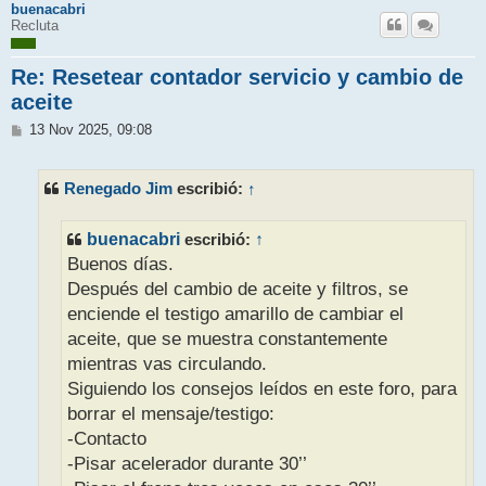
buenacabri
Recluta
Re: Resetear contador servicio y cambio de
aceite
M
13 Nov 2025, 09:08
e
n
s
Renegado Jim
↑
escribió:
a
j
e
buenacabri
escribió:
↑
Buenos días.
Después del cambio de aceite y filtros, se
enciende el testigo amarillo de cambiar el
aceite, que se muestra constantemente
mientras vas circulando.
Siguiendo los consejos leídos en este foro, para
borrar el mensaje/testigo:
-Contacto
-Pisar acelerador durante 30’’