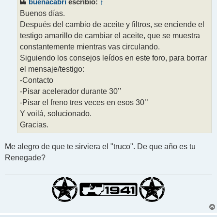
buenacabri
↑
escribió:
a
j
Buenos días.
e
Después del cambio de aceite y filtros, se enciende el
testigo amarillo de cambiar el aceite, que se muestra
constantemente mientras vas circulando.
Siguiendo los consejos leídos en este foro, para borrar
el mensaje/testigo:
-Contacto
-Pisar acelerador durante 30’’
-Pisar el freno tres veces en esos 30’’
Y voilá, solucionado.
Gracias.
Me alegro de que te sirviera el "truco". De que año es tu
Renegade?