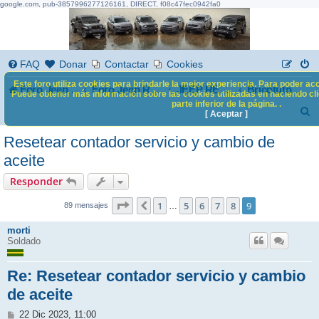
google.com, pub-3857996277126161, DIRECT, f08c47fec0942fa0
FAQ
Donar
Contactar
Cookies
Este foro utiliza cookies para brindarle la mejor experiencia. Para poder acc
Foro Jeep Renegade
Foro Jeep Renegade
JEEP RENEGADE
Bricotutoriales
Puede obtener más información sobre las cookies utilizadas en haciendo clic
parte inferior de la página. .
B
[ Aceptar ]
u
Resetear contador servicio y cambio de
s
aceite
c
Responder
a
9
9
Página
1
de
5
6
7
8
9
Anterior
…
89 mensajes
r
morti
Soldado
Re: Resetear contador servicio y cambio
de aceite
M
22 Dic 2023, 11:00