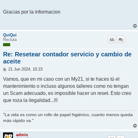
Gracias por la informacion
QuiQui
Recluta
Re: Resetear contador servicio y cambio de
aceite
M
21 Jun 2024, 10:23
e
n
Vamos, que en mi caso con un My21, si te haces tú el
s
mantenimiento o incluso algunos talleres como no tengan
a
j
un Scam adecuado, es imposible hacer un reset. Esto creo
e
que roza la ilegalidad...!!!
"La vida es como un rollo de papel higiénico, cuanto menos queda
más rápido va."
admin