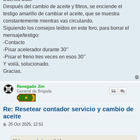
s
Después del cambio de aceite y filtros, se enciende el
a
j
testigo amarillo de cambiar el aceite, que se muestra
e
constantemente mientras vas circulando.
Siguiendo los consejos leídos en este foro, para borrar el
mensaje/testigo:
-Contacto
-Pisar acelerador durante 30’’
-Pisar el freno tres veces en esos 30’’
Y voilá, solucionado.
Gracias.
Renegado Jim
General de Brigada
Re: Resetear contador servicio y cambio de
aceite
M
25 Oct 2025, 12:51
e
n
s