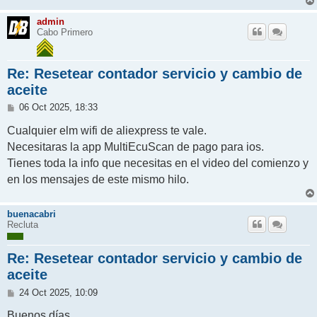
admin
Cabo Primero
Re: Resetear contador servicio y cambio de
aceite
M
06 Oct 2025, 18:33
e
n
Cualquier elm wifi de aliexpress te vale.
s
Necesitaras la app MultiEcuScan de pago para ios.
a
j
Tienes toda la info que necesitas en el video del comienzo y
e
en los mensajes de este mismo hilo.
buenacabri
Recluta
Re: Resetear contador servicio y cambio de
aceite
M
24 Oct 2025, 10:09
e
n
Buenos días.