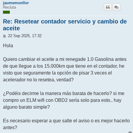
jaumemonllor
Recluta
Re: Resetear contador servicio y cambio de
aceite
M
22 Sep 2025, 17:32
e
n
Hola
s
a
j
Quiero cambiar el aceite a mi renegade 1.0 Gasolina antes
e
de que llegue a los 15.000km que tiene en el contador, he
visto que seguramente la opción de pisar 3 veces el
acelerador no lo resetea, verdad?
¿Podéis decirme la manera más barata de hacerlo? si me
compro un ELM wifi con OBD2 sería solo para esto.. hay
alguno barato simple?
Es necesario esperar a que salte el aviso o es mejor hacerlo
antes?