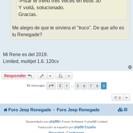
-Pisar el freno tres veces en esos 30’’
Y voilá, solucionado.
Gracias.
Me alegro de que te sirviera el "truco". De que año es
tu Renegade?
Mi Rene es del 2019.
Limited, multijet 1.6. 120cv
Responder
9
9
Página
1
de
5
6
7
8
9
Anterior
…
89 mensajes
Ir a
Foro Jeep Renegade
Foro Jeep Renegade
phpBB
Desarrollado por
® Forum Software © phpBB Limited
phpBB España
Traducción al español por
Privacidad
Condiciones
|