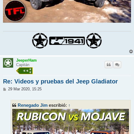
JeeperHam
Capitán
Re: Videos y pruebas del Jeep Gladiator
M
29 Mar 2020, 15:25
e
n
s
Renegado Jim
↑
escribió:
a
j
e