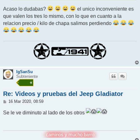
Acaso lo dudabas?
el unico inconveniente es
que valen los tres lo mismo, con lo que en cuanto a la
relacion precio / kilo de chapa salimos perdiendo
IgSanSu
Subteniente
Re: Videos y pruebas del Jeep Gladiator
M
16 Mar 2020, 08:59
e
n
Se le ve diminuto al lado de los otros
s
a
j
e
caminos y mucho barro