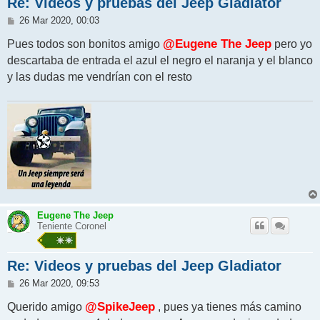
Re: Videos y pruebas del Jeep Gladiator
M
26 Mar 2020, 00:03
e
n
Pues todos son bonitos amigo
@Eugene The Jeep
pero yo
s
descartaba de entrada el azul el negro el naranja y el blanco
a
j
y las dudas me vendrían con el resto
e
Eugene The Jeep
Teniente Coronel
Re: Videos y pruebas del Jeep Gladiator
M
26 Mar 2020, 09:53
e
n
Querido amigo
@SpikeJeep
, pues ya tienes más camino
s