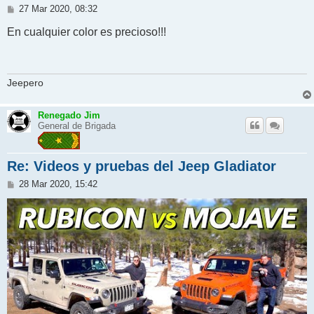
M
27 Mar 2020, 08:32
e
n
En cualquier color es precioso!!!
s
a
j
e
Jeepero
Renegado Jim
General de Brigada
Re: Videos y pruebas del Jeep Gladiator
M
28 Mar 2020, 15:42
e
n
s
a
j
e