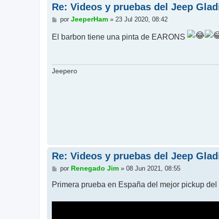
Re: Videos y pruebas del Jeep Glad
M
JeeperHam
por
»
23 Jul 2020, 08:42
e
n
El barbon tiene una pinta de EARONS
s
a
j
e
Jeepero
Re: Videos y pruebas del Jeep Glad
M
Renegado Jim
por
»
08 Jun 2021, 08:55
e
n
Primera prueba en España del mejor pickup del
s
a
j
e