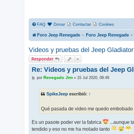
FAQ
Donar
Contactar
Cookies
Foro Jeep Renegade
Foro Jeep Renegade
Videos y pruebas del Jeep Gladiator
Responder
Re: Videos y pruebas del Jeep Gl
M
Renegado Jim
por
»
15 Jul 2020, 08:49
e
n
s
SpikeJeep
↑
escribió:
a
j
e
Qué pasada de video me quedo embobado v
Es un pasote poder ver la fabrica
...aunque ta
tendido y eso no me ha molado tanto