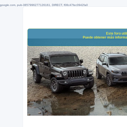
google.com, pub-3857996277126161, DIRECT, f08c47fec0942fa0
Este foro uti
Puede obtener más informació