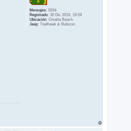
e
r
H
Mensajes:
5034
a
Registrado:
30 Dic 2019, 19:59
m
Ubicación:
Omaha Beach
Jeep:
Trailhawk & Rubicon
A
r
r