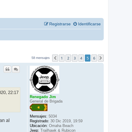
Registrarse
Identificarse
1
2
3
4
5
6
Anterior
Siguiente
58 mensajes
020, 22:17
Renegado Jim
General de Brigada
Mensajes:
5034
an al
Registrado:
30 Dic 2019, 19:59
Ubicación:
Omaha Beach
Jeep:
Trailhawk & Rubicon