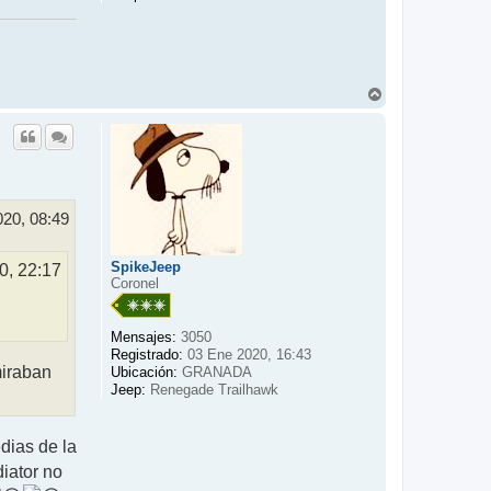
A
r
r
i
b
a
020, 08:49
SpikeJeep
0, 22:17
Coronel
Mensajes:
3050
Registrado:
03 Ene 2020, 16:43
miraban
Ubicación:
GRANADA
Jeep:
Renegade Trailhawk
dias de la
iator no