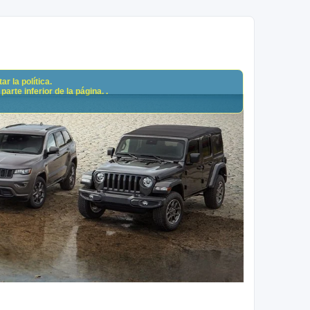
r la política.
arte inferior de la página. .