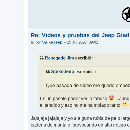
Re: Videos y pruebas del Jeep Glad
M
SpikeJeep
por
»
15 Jul 2020, 09:02
e
n
s
Renegado Jim
↑
escribió:
a
j
e
SpikeJeep
escribió:
↑
Qué pasada de video me quedo emboba
Es un pasote poder ver la fabrica
...aunq
al tendido y eso no me ha molado tanto
Jajajaja jajajaja y yo a aiguna rubia de pelo l
cadena de montaje, provocando un alto riesgo en