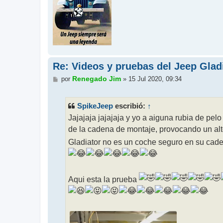
Re: Videos y pruebas del Jeep Glad
M
Renegado Jim
por
»
15 Jul 2020, 09:34
e
n
s
SpikeJeep
↑
escribió:
a
j
Jajajaja jajajaja y yo a aiguna rubia de pe
e
de la cadena de montaje, provocando un alto
Gladiator no es un coche seguro en su cad
Aqui esta la prueba