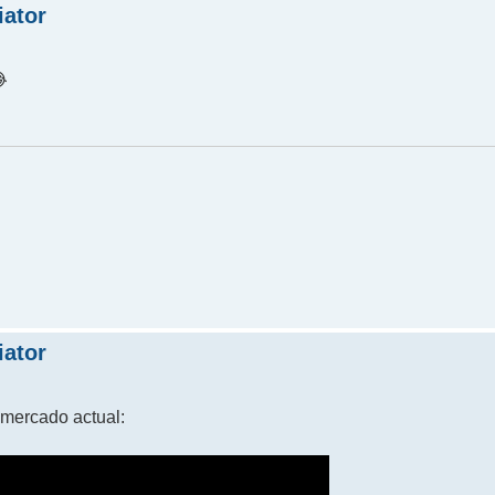
iator
iator
 mercado actual: