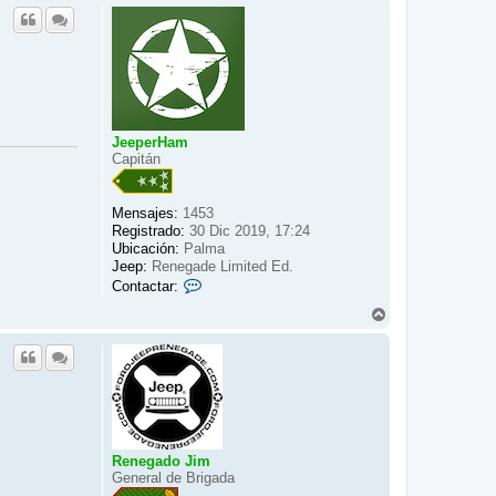
r
i
b
a
JeeperHam
Capitán
Mensajes:
1453
Registrado:
30 Dic 2019, 17:24
Ubicación:
Palma
Jeep:
Renegade Limited Ed.
C
Contactar:
o
A
n
r
t
r
a
i
c
b
t
a
a
r
J
e
Renegado Jim
e
General de Brigada
p