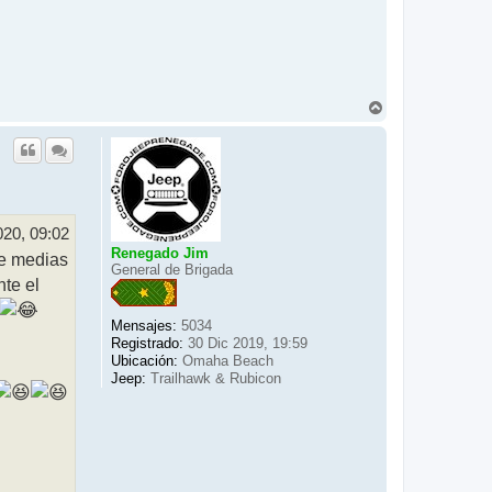
A
r
r
i
b
a
020, 09:02
Renegado Jim
re medias
General de Brigada
te el
Mensajes:
5034
Registrado:
30 Dic 2019, 19:59
Ubicación:
Omaha Beach
Jeep:
Trailhawk & Rubicon