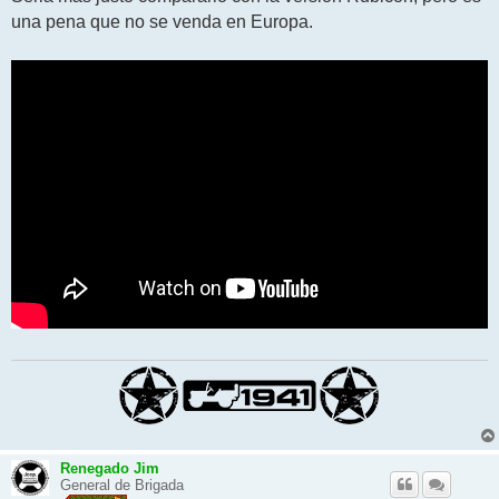
j
una pena que no se venda en Europa.
e
Renegado Jim
General de Brigada