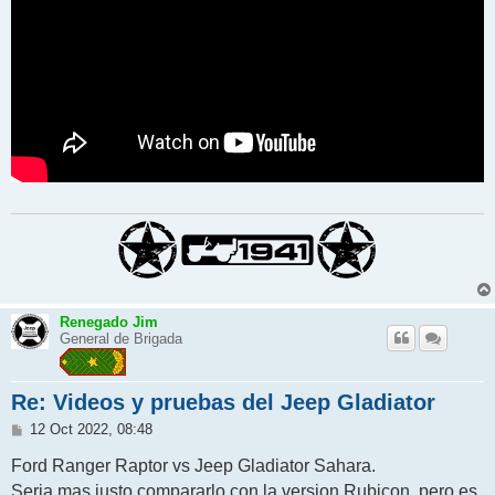
Renegado Jim
General de Brigada
Re: Videos y pruebas del Jeep Gladiator
M
12 Oct 2022, 08:48
e
n
Ford Ranger Raptor vs Jeep Gladiator Sahara.
s
Seria mas justo compararlo con la version Rubicon, pero es
a