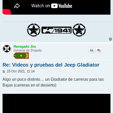
Renegado Jim
General de Brigada
Re: Videos y pruebas del Jeep Gladiator
M
15 Oct 2021, 11:14
e
n
Algo un poco distinto… un Gladiator de carreras para las
s
Bajas (carreras en el desierto)
a
j
e