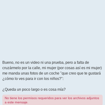
s
a
j
e
Bueno, no es un video ni una prueba, pero a falta de
cruzármelo por la calle, mi mujer (por cosas así es mi mujer)
me manda unas fotos de un coche "que creo que te gustará
¿cómo lo ves para ir con los niños?":
¿Queda un poco largo o es cosa mía?
No tiene los permisos requeridos para ver los archivos adjuntos
a este mensaje.