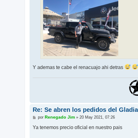
Y ademas te cabe el renacuajo ahi detras
Re: Se abren los pedidos del Gladi
M
Renegado Jim
por
»
20 May 2021, 07:26
e
n
Ya tenemos precio oficial en nuestro pais
s
a