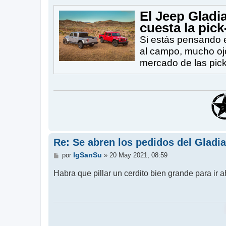
j
e
El Jeep Gladi
cuesta la pick
Si estás pensando e
al campo, mucho ojo
mercado de las pick
Re: Se abren los pedidos del Gladi
M
IgSanSu
por
»
20 May 2021, 08:59
e
n
Habra que pillar un cerdito bien grande para ir
s
a
j
e