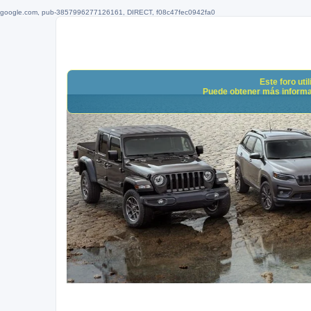
google.com, pub-3857996277126161, DIRECT, f08c47fec0942fa0
Este foro uti
Puede obtener más informació