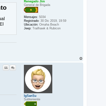
Renegado Jim
General de Brigada
nto
Mensajes:
5034
ual
Registrado:
30 Dic 2019, 19:59
El
Ubicación:
Omaha Beach
Jeep:
Trailhawk & Rubicon
A
r
r
i
b
a
IgSanSu
Subteniente