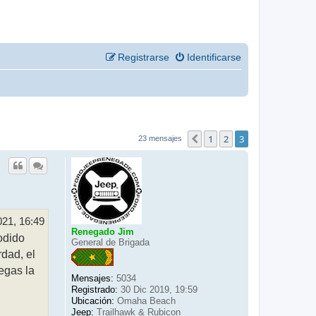
Registrarse
Identificarse
1
2
3
Anterior
23 mensajes
021, 16:49
Renegado Jim
odido
General de Brigada
dad, el
egas la
Mensajes:
5034
Registrado:
30 Dic 2019, 19:59
Ubicación:
Omaha Beach
Jeep:
Trailhawk & Rubicon