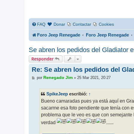
FAQ
Donar
Contactar
Cookies
Foro Jeep Renegade
Foro Jeep Renegade
Se abren los pedidos del Gladiator
Responder
Re: Se abren los pedidos del Gla
M
Renegado Jim
por
»
25 Mar 2021, 20:27
e
n
s
SpikeJeep
↑
escribió:
a
j
Bueno camaradas pues ya está aquí en Gra
e
sacarme esa foto pendiente que tenía con es
problema que le veo es que con semejante lo
verdad
......