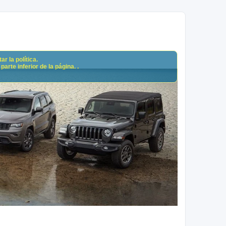
r la política.
arte inferior de la página. .