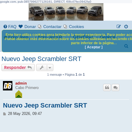
google.com, pub-3857996277126161, DIRECT, f08c47fec0942fa0
FAQ
Donar
Contactar
Cookies
Este foro utiliza cookies para brindarle la mejor experiencia. Para poder acc
Foro Jeep Renegade
GENERAL
Foro Jeep Renegade
General Mundo Jeep
Puede obtener más información sobre las cookies utilizadas en haciendo clic
parte inferior de la página. .
B
[ Aceptar ]
u
Nuevo Jeep Scrambler SRT
s
Responder
c
1
1
1 mensaje • Página
de
a
admin
Cabo Primero
r
Nuevo Jeep Scrambler SRT
M
28 May 2026, 09:47
e
n
s
a