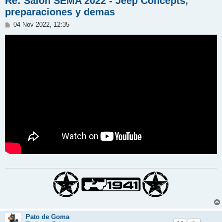
Re: Salon SEMA 2022 - Jeep Concepts,
preparaciones y demas
M
04 Nov 2022, 12:35
e
n
s
a
j
e
Pato de Goma