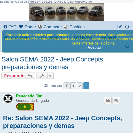
google.com, pub-3857996277126161, DIRECT, f08c47fec0942fa0
FAQ
Donar
Contactar
Cookies
Este foro utiliza cookies para brindarle la mejor experiencia. Para poder acc
Foro Jeep Renegade
GENERAL
Foro Jeep Renegade
General Mundo Jeep
Puede obtener más información sobre las cookies utilizadas en haciendo clic
parte inferior de la página. .
B
[ Aceptar ]
u
Salon SEMA 2022 - Jeep Concepts,
s
preparaciones y demas
c
Responder
a
1
2
3
Anterior
23 mensajes
r
Renegado Jim
General de Brigada
Re: Salon SEMA 2022 - Jeep Concepts,
preparaciones y demas