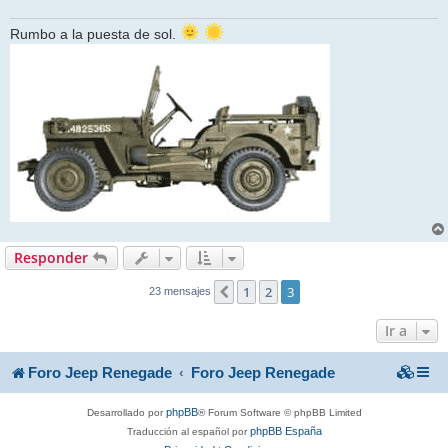
Rumbo a la puesta de sol.
Responder
1
2
3
Anterior
23 mensajes
Ir a
Foro Jeep Renegade
Foro Jeep Renegade
phpBB
Desarrollado por
® Forum Software © phpBB Limited
phpBB España
Traducción al español por