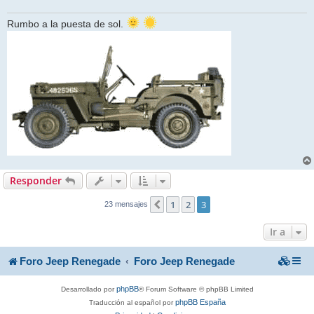
Rumbo a la puesta de sol.
Responder
1
2
3
Anterior
23 mensajes
Ir a
Foro Jeep Renegade
Foro Jeep Renegade
phpBB
Desarrollado por
® Forum Software © phpBB Limited
phpBB España
Traducción al español por