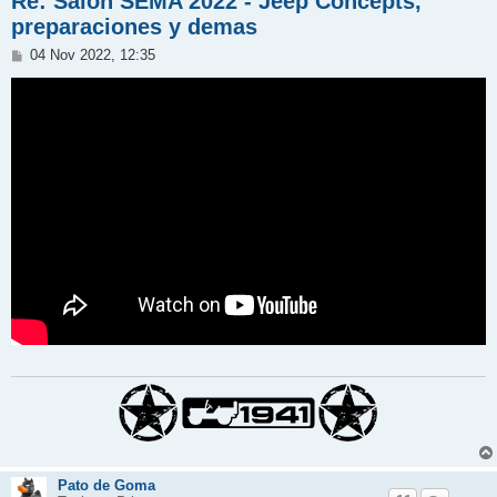
Re: Salon SEMA 2022 - Jeep Concepts,
preparaciones y demas
M
04 Nov 2022, 12:35
e
n
s
a
j
e
Pato de Goma