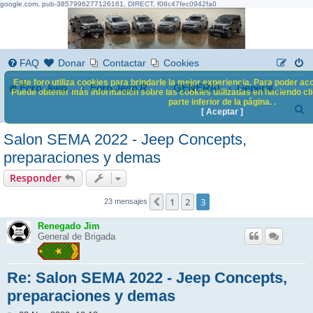
google.com, pub-3857996277126161, DIRECT, f08c47fec0942fa0
FAQ
Donar
Contactar
Cookies
Este foro utiliza cookies para brindarle la mejor experiencia. Para poder acc
Foro Jeep Renegade
GENERAL
Foro Jeep Renegade
General Mundo Jeep
Puede obtener más información sobre las cookies utilizadas en haciendo clic
parte inferior de la página. .
B
[ Aceptar ]
u
Salon SEMA 2022 - Jeep Concepts,
s
preparaciones y demas
c
Responder
a
1
2
3
Anterior
23 mensajes
r
Renegado Jim
General de Brigada
Re: Salon SEMA 2022 - Jeep Concepts,
preparaciones y demas