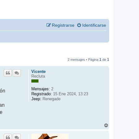
Registrarse
Identificarse
1
1
2 mensajes • Página
de
Vicente
Recluta
Mensajes:
2
ión
Registrado:
15 Ene 2024, 13:23
Jeep:
Renegade
tan
de
A
r
r
i