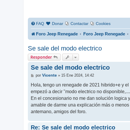
FAQ
Donar
Contactar
Cookies
Foro Jeep Renegade
Foro Jeep Renegade
Se sale del modo electrico
Responder
Se sale del modo electrico
M
Vicente
por
»
15 Ene 2024, 14:42
e
n
Hola, tengo un renegade de 2021 hibrido+e y el
s
empezó a decir "modo electrico no disponible,......
a
j
En el concesionario no me dan solución logica y
e
amable de darme una explicación más o menos c
antemano, amigos del foro.
Re: Se sale del modo electrico