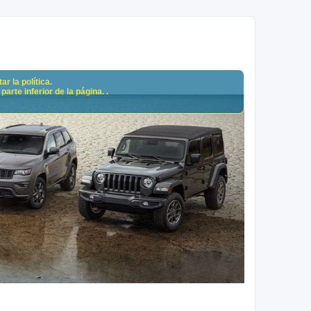
r la política.
arte inferior de la página. .