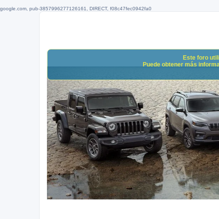
google.com, pub-3857996277126161, DIRECT, f08c47fec0942fa0
Este foro uti
Puede obtener más informació