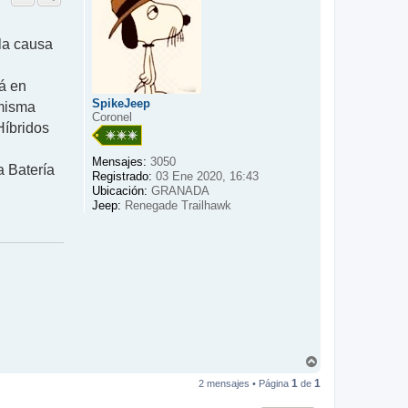
b
a
la causa
tá en
SpikeJeep
 misma
Coronel
Híbridos
Mensajes:
3050
a Batería
Registrado:
03 Ene 2020, 16:43
Ubicación:
GRANADA
Jeep:
Renegade Trailhawk
A
r
1
1
2 mensajes • Página
de
r
i