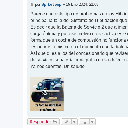
M
SpikeJeep
por
»
15 Ene 2024, 21:08
e
n
Parece que este tipo de problemas en los Híbri
s
principal la falla del Sistema de Hibridacion qu
a
j
Es decir que la Batería de Servicio 2 que alimen
e
carga óptima y por ese motivo no se activa este
forma que un coche de combustión no funciona co
les ocurre lo mismo en el momento que la batería
Así que diles a los del concesionario que revis
de servicio, la batería principal, o en su defecto
Ya nos cuentas. Un saludo.
Responder