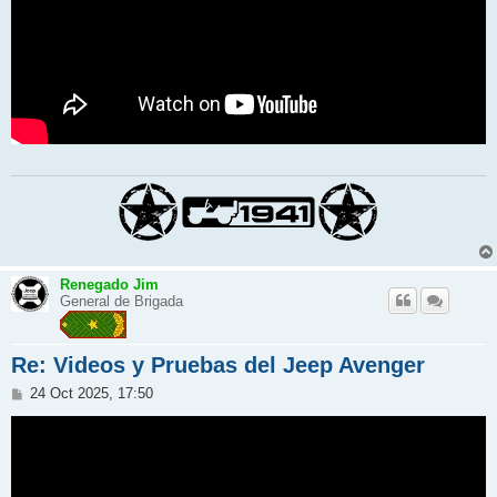
Renegado Jim
General de Brigada
Re: Videos y Pruebas del Jeep Avenger
M
24 Oct 2025, 17:50
e
n
s
a
j
e