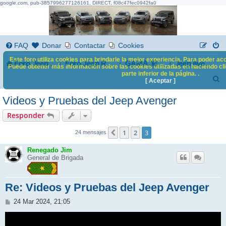
google.com, pub-3857996277126161, DIRECT, f08c47fec0942fa0
FAQ
Donar
Contactar
Cookies
Este foro utiliza cookies para brindarle la mejor experiencia. Para poder acc
Foro Jeep Renegade
Foro Jeep Renegade
GAMA JEEP
Jeep Avenger
Puede obtener más información sobre las cookies utilizadas en haciendo clic
parte inferior de la página. .
B
[ Aceptar ]
u
Videos y Pruebas del Jeep Avenger
s
Responder
c
1
2
3
Anterior
24 mensajes
a
Renegado Jim
r
General de Brigada
Re: Videos y Pruebas del Jeep Avenger
M
24 Mar 2024, 21:05
e
n
s