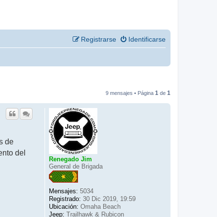
Registrarse
Identificarse
1
1
9 mensajes • Página
de
s de
ento del
Renegado Jim
General de Brigada
Mensajes:
5034
Registrado:
30 Dic 2019, 19:59
Ubicación:
Omaha Beach
Jeep:
Trailhawk & Rubicon