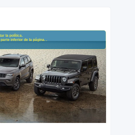
r la política.
arte inferior de la página. .