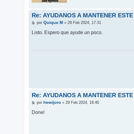
Re: AYUDANOS A MANTENER ESTE
M
Quique M
por
»
28 Feb 2024, 17:31
e
n
Listo. Espero que ayude un poco.
s
a
j
e
Re: AYUDANOS A MANTENER ESTE
M
hewijoro
por
»
29 Feb 2024, 18:40
e
n
Done!
s
a
j
e