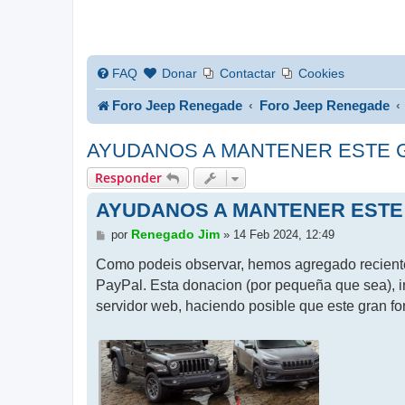
FAQ
Donar
Contactar
Cookies
Foro Jeep Renegade
Foro Jeep Renegade
AYUDANOS A MANTENER ESTE 
Responder
AYUDANOS A MANTENER ESTE
M
Renegado Jim
por
»
14 Feb 2024, 12:49
e
n
Como podeis observar, hemos agregado reciente
s
PayPal. Esta donacion (por pequeña que sea), i
a
j
servidor web, haciendo posible que este gran for
e