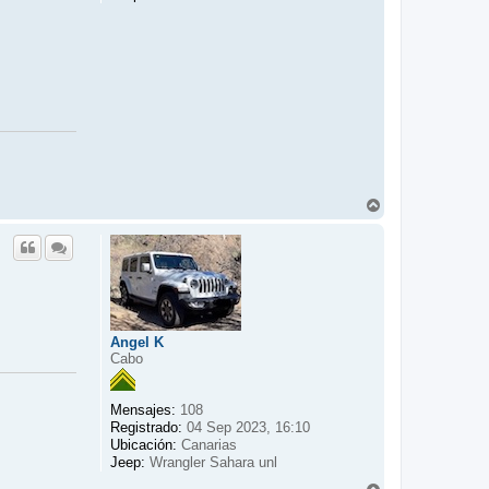
A
r
r
i
b
a
Angel K
Cabo
Mensajes:
108
Registrado:
04 Sep 2023, 16:10
Ubicación:
Canarias
Jeep:
Wrangler Sahara unl