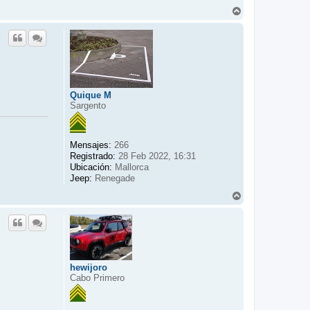
A
r
r
i
b
a
Quique M
Sargento
Mensajes:
266
Registrado:
28 Feb 2022, 16:31
Ubicación:
Mallorca
Jeep:
Renegade
A
r
r
i
b
a
hewijoro
Cabo Primero