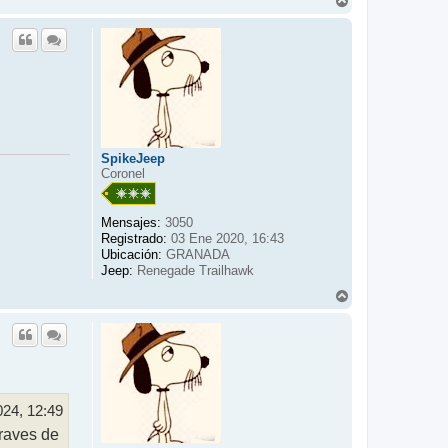
A
r
r
i
b
a
SpikeJeep
Coronel
Mensajes:
3050
Registrado:
03 Ene 2020, 16:43
Ubicación:
GRANADA
Jeep:
Renegade Trailhawk
A
r
r
i
b
a
024, 12:49
raves de