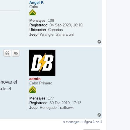
Angel K
Cabo
Mensajes:
108
Registrado:
04 Sep 2023, 16:10
Ubicación:
Canarias
Jeep:
Wrangler Sahara unl
A
r
r
i
b
a
admin
enovar el
Cabo Primero
sde el
Mensajes:
177
Registrado:
30 Dic 2019, 17:13
Jeep:
Renegade Trailhawk
A
r
1
1
9 mensajes • Página
de
r
i