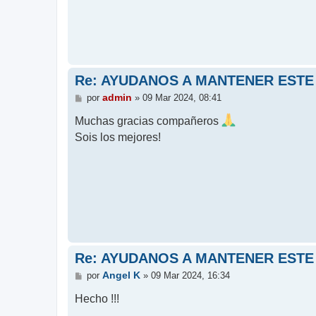
Re: AYUDANOS A MANTENER ESTE
M
admin
por
»
09 Mar 2024, 08:41
e
n
Muchas gracias compañeros
s
Sois los mejores!
a
j
e
Re: AYUDANOS A MANTENER ESTE
M
Angel K
por
»
09 Mar 2024, 16:34
e
n
Hecho !!!
s