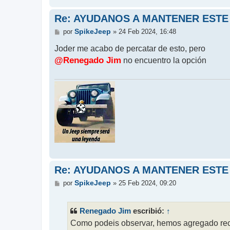
Re: AYUDANOS A MANTENER ESTE
M
SpikeJeep
por
»
24 Feb 2024, 16:48
e
n
Joder me acabo de percatar de esto, pero
s
@Renegado Jim
no encuentro la opción
a
j
e
Re: AYUDANOS A MANTENER ESTE
M
SpikeJeep
por
»
25 Feb 2024, 09:20
e
n
s
Renegado Jim
↑
escribió:
a
j
Como podeis observar, hemos agregado reci
e