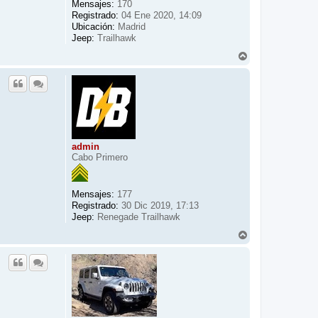
Mensajes:
170
Registrado:
04 Ene 2020, 14:09
Ubicación:
Madrid
Jeep:
Trailhawk
A
r
r
i
b
a
admin
Cabo Primero
Mensajes:
177
Registrado:
30 Dic 2019, 17:13
Jeep:
Renegade Trailhawk
A
r
r
i
b
a