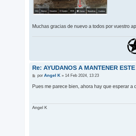
Muchas gracias de nuevo a todos por vuestro a
Re: AYUDANOS A MANTENER ESTE
M
Angel K
por
»
14 Feb 2024, 13:23
e
n
Pues me parece bien, ahora hay que esperar a 
s
a
j
e
Angel K