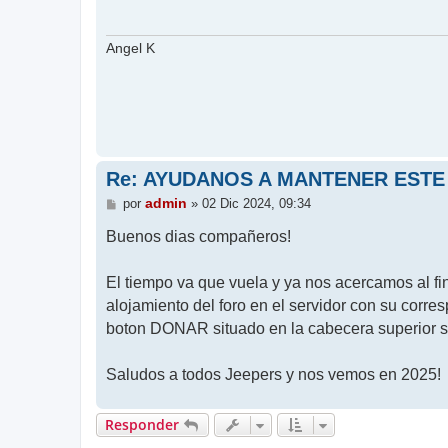
a
j
e
Angel K
Re: AYUDANOS A MANTENER ESTE
M
admin
por
»
02 Dic 2024, 09:34
e
n
Buenos dias compañeros!
s
a
j
El tiempo va que vuela y ya nos acercamos al fi
e
alojamiento del foro en el servidor con su corre
boton DONAR situado en la cabecera superior s
Saludos a todos Jeepers y nos vemos en 2025!
Responder