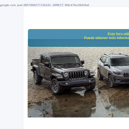
google.com, pub-3857996277126161, DIRECT, f08c47fec0942fa0
Este foro uti
Puede obtener más informació