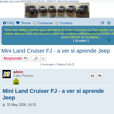
google.com, pub-3857996277126161, DIRECT, f08c47fec0942fa0
FAQ
Donar
Contactar
Cookies
Este foro utiliza cookies para brindarle la mejor experiencia. Para poder acc
Foro Jeep Renegade
GENERAL
Foro Jeep Renegade
General Mundo del Motor
Puede obtener más información sobre las cookies utilizadas en haciendo clic
parte inferior de la página. .
B
[ Aceptar ]
u
Mini Land Cruiser FJ - a ver si aprende Jeep
s
Responder
c
1
1
2 mensajes • Página
de
a
admin
Cabo Primero
r
Mini Land Cruiser FJ - a ver si aprende
Jeep
M
31 May 2026, 14:31
e
n