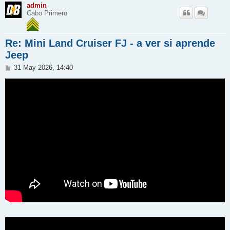
admin
Cabo Primero
Re: Mini Land Cruiser FJ - a ver si aprende
Jeep
M
31 May 2026, 14:40
e
n
s
a
j
e