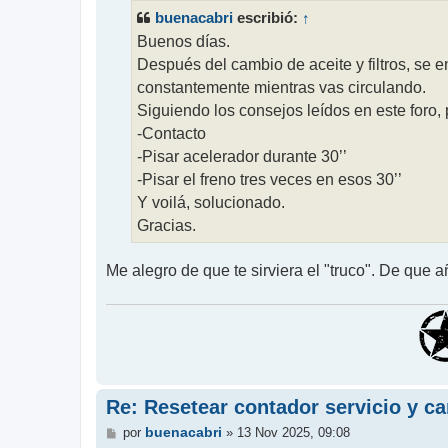
s
buenacabri
↑
escribió:
a
j
Buenos días.
e
Después del cambio de aceite y filtros, se e
constantemente mientras vas circulando.
Siguiendo los consejos leídos en este foro, 
-Contacto
-Pisar acelerador durante 30’’
-Pisar el freno tres veces en esos 30’’
Y voilá, solucionado.
Gracias.
Me alegro de que te sirviera el "truco". De que
Re: Resetear contador servicio y c
M
buenacabri
por
»
13 Nov 2025, 09:08
e