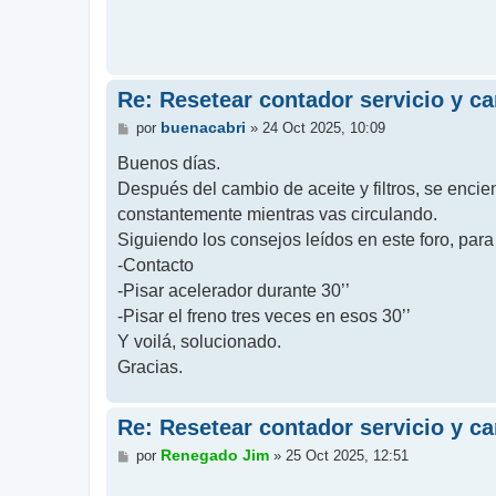
Re: Resetear contador servicio y c
M
buenacabri
por
»
24 Oct 2025, 10:09
e
n
Buenos días.
s
Después del cambio de aceite y filtros, se encie
a
j
constantemente mientras vas circulando.
e
Siguiendo los consejos leídos en este foro, para 
-Contacto
-Pisar acelerador durante 30’’
-Pisar el freno tres veces en esos 30’’
Y voilá, solucionado.
Gracias.
Re: Resetear contador servicio y c
M
Renegado Jim
por
»
25 Oct 2025, 12:51
e
n