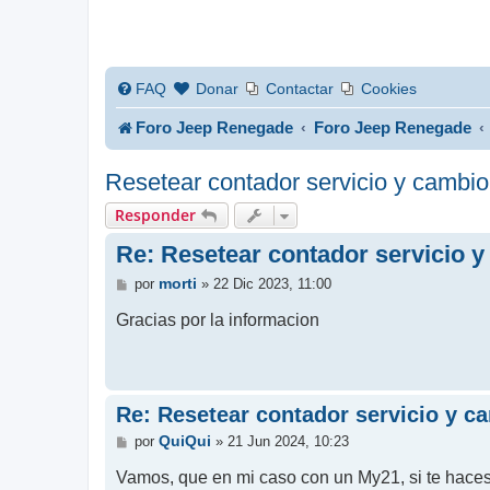
FAQ
Donar
Contactar
Cookies
Foro Jeep Renegade
Foro Jeep Renegade
Resetear contador servicio y cambio
Responder
Re: Resetear contador servicio y
M
morti
por
»
22 Dic 2023, 11:00
e
n
Gracias por la informacion
s
a
j
e
Re: Resetear contador servicio y c
M
QuiQui
por
»
21 Jun 2024, 10:23
e
n
Vamos, que en mi caso con un My21, si te haces
s