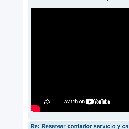
s
a
j
e
Re: Resetear contador servicio y c