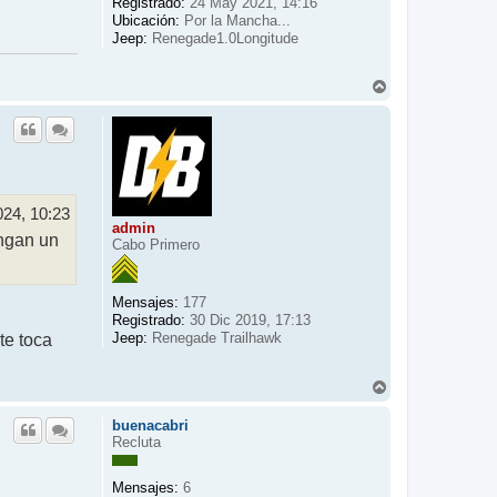
Registrado:
24 May 2021, 14:16
Ubicación:
Por la Mancha...
Jeep:
Renegade1.0Longitude
A
r
r
i
b
a
024, 10:23
admin
engan un
Cabo Primero
Mensajes:
177
Registrado:
30 Dic 2019, 17:13
Jeep:
te toca
Renegade Trailhawk
A
r
r
buenacabri
i
Recluta
b
a
Mensajes:
6