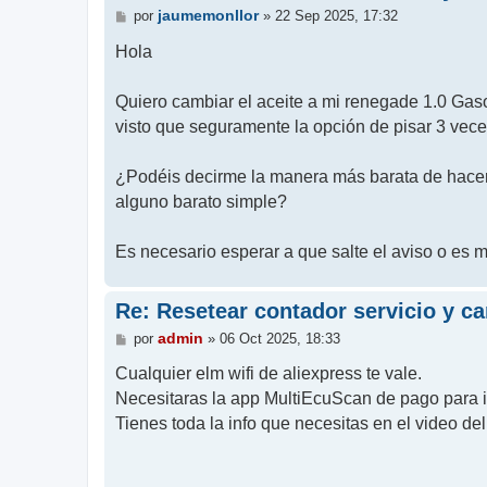
M
jaumemonllor
por
»
22 Sep 2025, 17:32
e
n
Hola
s
a
j
Quiero cambiar el aceite a mi renegade 1.0 Gaso
e
visto que seguramente la opción de pisar 3 vece
¿Podéis decirme la manera más barata de hacer
alguno barato simple?
Es necesario esperar a que salte el aviso o es 
Re: Resetear contador servicio y c
M
admin
por
»
06 Oct 2025, 18:33
e
n
Cualquier elm wifi de aliexpress te vale.
s
Necesitaras la app MultiEcuScan de pago para i
a
j
Tienes toda la info que necesitas en el video d
e