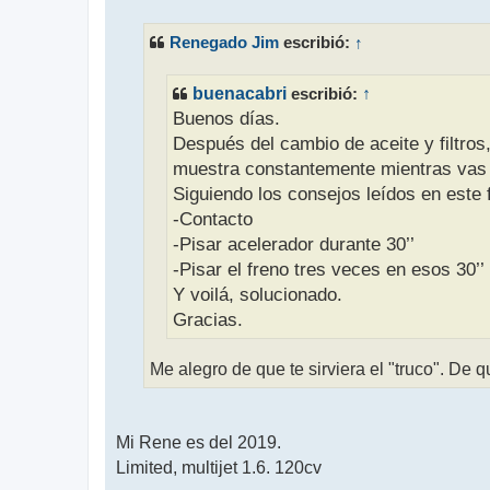
n
s
Renegado Jim
↑
escribió:
a
j
e
buenacabri
escribió:
↑
Buenos días.
Después del cambio de aceite y filtros,
muestra constantemente mientras vas 
Siguiendo los consejos leídos en este f
-Contacto
-Pisar acelerador durante 30’’
-Pisar el freno tres veces en esos 30’’
Y voilá, solucionado.
Gracias.
Me alegro de que te sirviera el "truco". De
Mi Rene es del 2019.
Limited, multijet 1.6. 120cv