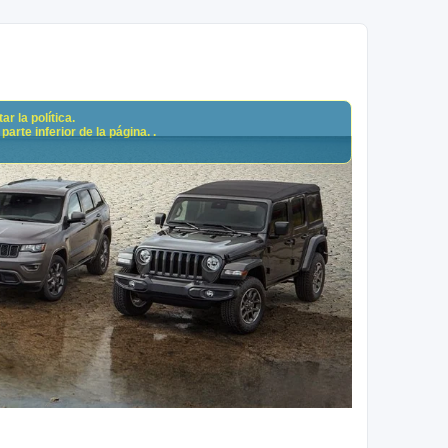
r la política.
arte inferior de la página. .