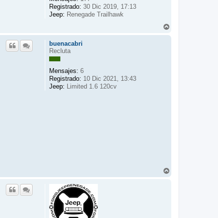
Registrado:
30 Dic 2019, 17:13
Jeep:
Renegade Trailhawk
A
r
r
buenacabri
i
Recluta
b
a
Mensajes:
6
Registrado:
10 Dic 2021, 13:43
Jeep:
Limited 1.6 120cv
A
r
r
i
b
a