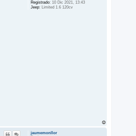
Registrado:
10 Dic 2021, 13:43
Jeep:
Limited 1.6 120cv
A
r
r
jaumemonllor
i