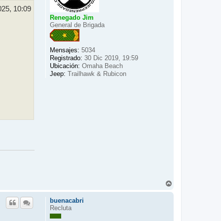
025, 10:09
Renegado Jim
General de Brigada
Mensajes:
5034
Registrado:
30 Dic 2019, 19:59
Ubicación:
Omaha Beach
Jeep:
Trailhawk & Rubicon
A
r
r
buenacabri
i
Recluta
b
a