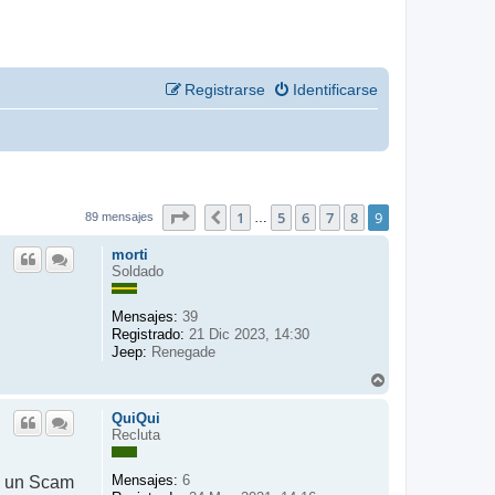
Registrarse
Identificarse
9
9
Página
1
de
5
6
7
8
9
Anterior
…
89 mensajes
morti
Soldado
Mensajes:
39
Registrado:
21 Dic 2023, 14:30
Jeep:
Renegade
A
r
r
QuiQui
i
Recluta
b
a
Mensajes:
an un Scam
6