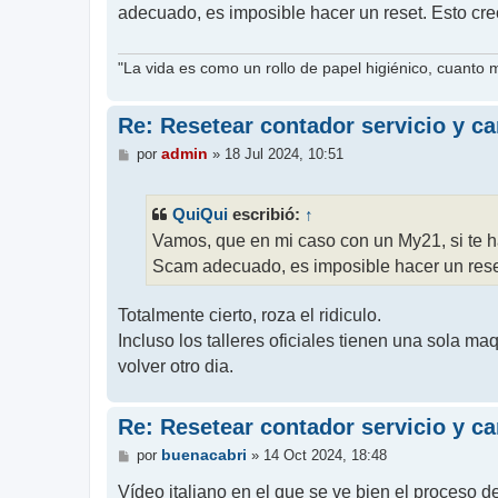
adecuado, es imposible hacer un reset. Esto creo 
a
j
e
"La vida es como un rollo de papel higiénico, cuanto
Re: Resetear contador servicio y c
M
admin
por
»
18 Jul 2024, 10:51
e
n
s
QuiQui
↑
escribió:
a
j
Vamos, que en mi caso con un My21, si te h
e
Scam adecuado, es imposible hacer un reset. 
Totalmente cierto, roza el ridiculo.
Incluso los talleres oficiales tienen una sola maq
volver otro dia.
Re: Resetear contador servicio y c
M
buenacabri
por
»
14 Oct 2024, 18:48
e
n
Vídeo italiano en el que se ve bien el proceso de