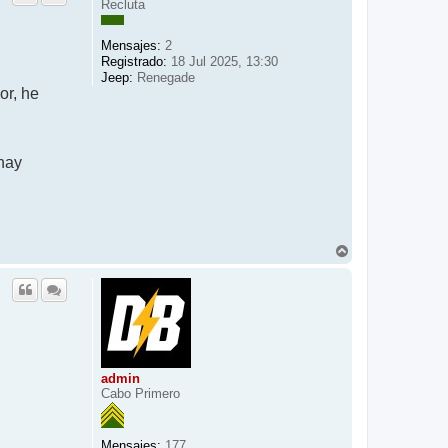
Recluta
b
a
Mensajes:
2
Registrado:
18 Jul 2025, 13:30
Jeep:
Renegade
or, he
hay
A
r
r
i
b
a
admin
Cabo Primero
Mensajes:
177