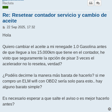
Recluta
Re: Resetear contador servicio y cambio de
aceite
M
22 Sep 2025, 17:32
e
n
Hola
s
a
j
Quiero cambiar el aceite a mi renegade 1.0 Gasolina antes
e
de que llegue a los 15.000km que tiene en el contador, he
visto que seguramente la opción de pisar 3 veces el
acelerador no lo resetea, verdad?
¿Podéis decirme la manera más barata de hacerlo? si me
compro un ELM wifi con OBD2 sería solo para esto.. hay
alguno barato simple?
Es necesario esperar a que salte el aviso o es mejor hacerlo
antes?