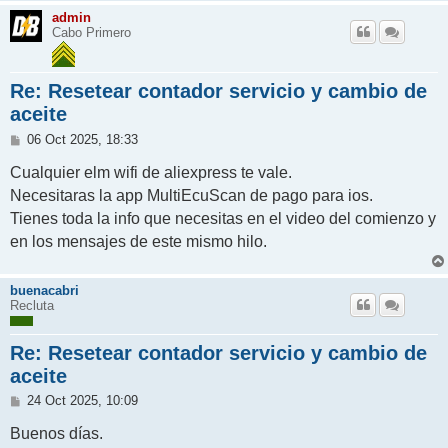
admin
Cabo Primero
Re: Resetear contador servicio y cambio de
aceite
M
06 Oct 2025, 18:33
e
n
Cualquier elm wifi de aliexpress te vale.
s
Necesitaras la app MultiEcuScan de pago para ios.
a
j
Tienes toda la info que necesitas en el video del comienzo y
e
en los mensajes de este mismo hilo.
buenacabri
Recluta
Re: Resetear contador servicio y cambio de
aceite
M
24 Oct 2025, 10:09
e
n
Buenos días.
s