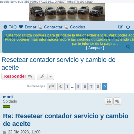
google.com, pub-3857996277126161, DIRECT, f08c47fec0942fa0
FAQ
Donar
Contactar
Cookies
Este foro utiliza cookies para brindarle la mejor experiencia. Para poder acc
Foro Jeep Renegade
Foro Jeep Renegade
JEEP RENEGADE
Bricotutoriales
Puede obtener más información sobre las cookies utilizadas en haciendo clic
parte inferior de la página. .
B
[ Aceptar ]
u
Resetear contador servicio y cambio de
s
aceite
c
Responder
a
9
9
Página
1
de
5
6
7
8
9
Anterior
…
89 mensajes
r
morti
Soldado
Re: Resetear contador servicio y cambio
de aceite
M
22 Dic 2023, 11:00