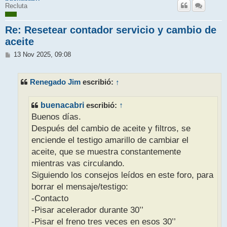
Recluta
Re: Resetear contador servicio y cambio de
aceite
M
13 Nov 2025, 09:08
e
n
s
Renegado Jim
↑
escribió:
a
j
e
buenacabri
escribió:
↑
Buenos días.
Después del cambio de aceite y filtros, se
enciende el testigo amarillo de cambiar el
aceite, que se muestra constantemente
mientras vas circulando.
Siguiendo los consejos leídos en este foro, para
borrar el mensaje/testigo:
-Contacto
-Pisar acelerador durante 30’’
-Pisar el freno tres veces en esos 30’’