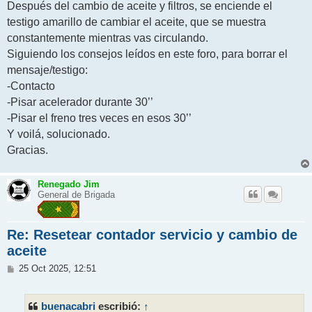
Después del cambio de aceite y filtros, se enciende el
a
j
testigo amarillo de cambiar el aceite, que se muestra
e
constantemente mientras vas circulando.
Siguiendo los consejos leídos en este foro, para borrar el
mensaje/testigo:
-Contacto
-Pisar acelerador durante 30’’
-Pisar el freno tres veces en esos 30’’
Y voilá, solucionado.
Gracias.
Renegado Jim
General de Brigada
Re: Resetear contador servicio y cambio de
aceite
M
25 Oct 2025, 12:51
e
n
s
buenacabri
↑
escribió:
a