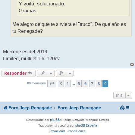
Y voilá, solucionado.
Gracias.
Me alegro de que te sirviera el "truco". De que año es
tu Renegade?
Mi Rene es del 2019.
Limited, multijet 1.6. 120cv
Responder
9
9
Página
1
de
5
6
7
8
9
Anterior
…
89 mensajes
Ir a
Foro Jeep Renegade
Foro Jeep Renegade
phpBB
Desarrollado por
® Forum Software © phpBB Limited
phpBB España
Traducción al español por
Privacidad
Condiciones
|