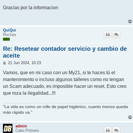
e
n
Gracias por la informacion
s
a
j
e
QuiQui
Recluta
Re: Resetear contador servicio y cambio de
aceite
M
21 Jun 2024, 10:23
e
n
Vamos, que en mi caso con un My21, si te haces tú el
s
mantenimiento o incluso algunos talleres como no tengan
a
j
un Scam adecuado, es imposible hacer un reset. Esto creo
e
que roza la ilegalidad...!!!
"La vida es como un rollo de papel higiénico, cuanto menos queda
más rápido va."
admin
Cabo Primero