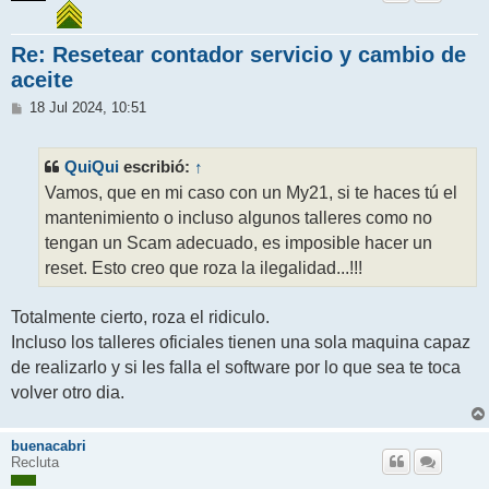
Re: Resetear contador servicio y cambio de
aceite
M
18 Jul 2024, 10:51
e
n
s
QuiQui
↑
escribió:
a
j
Vamos, que en mi caso con un My21, si te haces tú el
e
mantenimiento o incluso algunos talleres como no
tengan un Scam adecuado, es imposible hacer un
reset. Esto creo que roza la ilegalidad...!!!
Totalmente cierto, roza el ridiculo.
Incluso los talleres oficiales tienen una sola maquina capaz
de realizarlo y si les falla el software por lo que sea te toca
volver otro dia.
buenacabri
Recluta